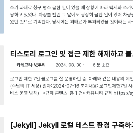
쏘카 과태료 청구 평소 급한 일이 있을 때 상황에 따라 택시와 쏘카에서 차량을 대여하여 자주 사
용하고 있었다. 차량를 빌린 그 날에도 굉장히 급한 일이 있어 차량
왔던 것으로 기억한다. 당시에는 과태료가 부과되었을 것이라는 사
는데, 카카오톡 알림톡으로 아래와 같은 메시지를 받았다. 요약해보자면, 차량을 대여한 해당일에
주정차 위반으로 감경된 금액인 과태료 32,000원이 부과되었으며
하였으니 등록된 카드에서 결제예정일에 자동결제가 진행된다는 내용이었다. 결제
다 위의 알림톡에서 안내한대로, 현재 쏘카에 해당 차량을 예약할 때 사용했던 주 결제수단인 네
티스토리 로그인 및 접근 제한 해제하고 블
이버페이와 보조 결제수단인 카드가 등록되어 있어 결제예
카테고리:
넋두리
2024. 08. 30
6 분 소요
로그인 제한 7일 블로그를 잘 운영하던 중, 아래와 같은 내용의 메일을 받았다. 서비스: Tistory
(수달의 IT 세상) 일자: 2024-07-16 조치내용: 로그인제한7일 사유: 서비스 이용 약관 위반 (서
비스 운영 방해) <규제 콘텐츠: 총 1 건> 커뮤니티 규제 https://syudal.tistory.com 고객님의
티스토리에서 운영정책에 위배되는 내용 확인되어 안내 드립니다. 
고 노출을 우회 혹은 방해하는 코드가 포함돼 있습니다. 서비스 정
이므로 즉시 자체 광고가 노출되도록 스킨 변경 혹은 관련 코드를 
고로 동일 계정 내 다
[Jekyll] Jekyll 로컬 테스트 환경 구축