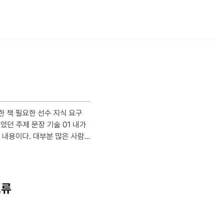
식 요구
알고 있을 것으로 생각하고 많
누락과 술어 사용의 명확성과
다. 따라서, 이 책을 읽을 때
에
오류