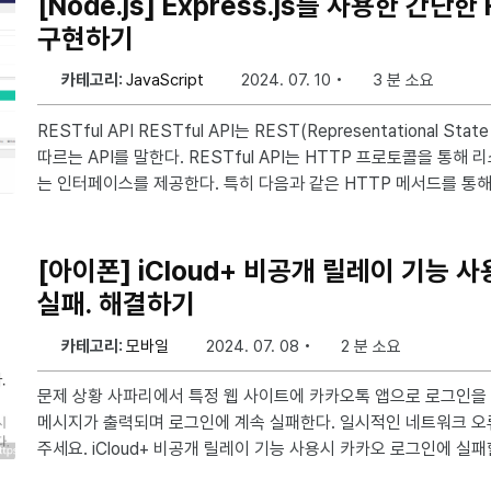
[Node.js] Express.js를 사용한 간단한 
구현하기
카테고리:
JavaScript
2024. 07. 10
3 분 소요
RESTful API RESTful API는 REST(Representational State Transfer) 아키텍처 원칙을
따르는 API를 말한다. RESTful API는 HTTP 프로토콜을 통해
는 인터페이스를 제공한다. 특히 다음과 같은 HTTP 메서드를 통
작업을 수행한다. GET: 자원의 조회. 서버로부터 자원의 표현을 가져온다. POST: 자원의 생성.
서버에 새로운 자원을 생성한다. PUT: 자원의 전체 수정. 서버의 자원 전부를 수정한다. PATCH:
자원의 부분 수정. 서버의 자원 일부를 수정한다. DELETE: 자원의 삭제. 서버의 자원을 삭제한
[아이폰] iCloud+ 비공개 릴레이 기능 
다. 소스 코드 아래는 Express.js를 사용하여 간
실패. 해결하기
카테고리:
모바일
2024. 07. 08
2 분 소요
문제 상황 사파리에서 특정 웹 사이트에 카카오톡 앱으로 로그인을 진행하다 보면, 아래와 같은
메시지가 출력되며 로그인에 계속 실패한다. 일시적인 네트워크 오류입니다. 잠시 후 다시 시도해
주세요. iCloud+ 비공개 릴레이 기능 사용시 카카오 로그인에 실패할 수 있습
는 로그인 과정에서 사파리 상의 IP와 카카오톡이 작동되고 있는 I