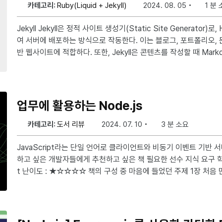
카테고리:
Ruby(Liquid + Jekyll)
2024. 08. 05
1 분 
Jekyll Jekyll은 정적 사이트 생성기(Static Site Generator)로, HTML 페이지를 미리 생성하
여 서버에 배포하는 방식으로 작동한다. 이는 블로그, 포트폴리오, 
반 웹사이트에 적합하다. 또한, Jekyll은 콘텐츠를 작성할 때 Markd
템플릿 언어를 사용하여, 변수, 루프, 조건문을 이용한 동적 페이지를 구성할 수
b Pages와의 통합이 매우 용이하여 무료 호스팅이 가능한데 Jekyl
에 업로드하면, 바로 정적 웹사이트로 호스팅할 수도 있다. https://jekyllrb-ko.github.io/ ※ 본
게시글은 Ubuntu 24.04 LTS 버전을 기준으로
업무에 활용하는 Node.js
카테고리:
도서 리뷰
2024. 07. 10
3 분 소요
JavaScript라는 단일 언어로 클라이언트와 비동기 이벤트 기반
하고 싶은 개발자들에게 추천하고 싶은 책 필요한 선수 지식 요구 학력 : X 예제 코드 : JavaScrip
t 난이도 : ★☆☆☆☆ 책의 구성 중 마음에 들었던 주제 1장 처음 만나는 Node.js 개발자들이 흔
히 궁금해하는 작동원리를 설명하는데, 비동기 이벤트 기반 서버의 
당히 노력한 느낌이 난다. 특히 libuv에 기반한 논블로킹 I/O와 이벤
심층적으로 다룬다. 4장 Node.js에서의 비동기 처리 현대 프로그래밍 언어는 기본적으로 비동기
처리를 지원한다. 그중 많은 언어들이 await과 async 키워드로 쉽