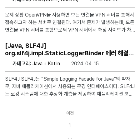
buntu 24.04 LTS 버전을 기준으로 작성되었습니다. 설치 방법 a
pt 리포지토리에서 shadowsocks-libev 패키지를 설치한다. sud
문제 상황 OpenVPN을 사용하면 모든 연결을 VPN 서버를 통해서
o apt-get update sudo apt install shadows
접속하고자 하는 서버로 연결된다. 여기서 문제가 발생하는데, 모든
연결을 VPN 서버를 통함으로써 VPN 서버에서 해당 사이트가 차
단된 경우 혹은 내부망에서만 접근 가능한 경우에는 접속이 불가능
하다. 해결 방안 아래와 같은 내용을 .ovpn 파일에 넣고 저장한다.
[Java, SLF4J]
이후 해당 프로파일을 이용하여 연결하면 해당 대역에 있는 ip는 V
org.slf4j.impl.StaticLoggerBinder 에러 해결하
PN을 통과하지 않고 바로 연결된다. route 아이피 서브넷마스크 n
기
카테고리:
Java + Kotlin
2024. 04. 15
et_gateway .ovpn에 ip : 192.168.0.0, subnetmask : 255.25
5.0.0을 적용한 예제는 아래와 같다. client dev tun proto tcp re
SLF4J SLF4J는 “Simple Logging Facade for Java”의 약자
mote [OPENVPN_SERVER_IP]
로, 자바 애플리케이션에서 사용되는 로깅 인터페이스이다. SLF4J
는 로깅 시스템에 대한 추상화 계층을 제공하여 애플리케이션 코드
가 특정 로깅 프레임워크에 종속되지 않도록 하며, 애플리케이션 코
드에서 로깅을 위한 API를 호출할 때 어떤 구현체를 사용할지 결정
이전
할 수 있다. 문제 상황 HikariCP를 프로젝트에서 사용하기 위해 Ma
ven을 통해 라이브러리를 추가하자 발생한 오류로 아래와 같이 출
1
력되었다. SLF4J: Failed to load class "org.slf4j.impl.StaticL
…
oggerBinder". SLF4J: Defaulting to no-operation (NOP) lo