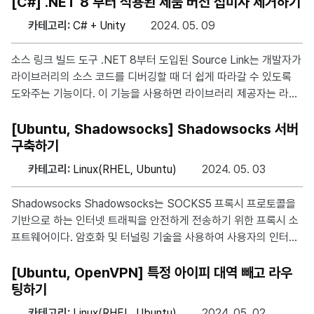
트와의 통신에 사용된다. https://learn.microsoft.com/ko-kr/do
[C#] .NET 8 부터 적용된 제품 버전 접미사 제거하기
tnet/api/system.net.sockets.tcpclient?view=net-8.0 Nagl
카테고리:
C# + Unity
2024. 05. 09
e 알고리즘? https://syudal.kr/post/Network-Nagle알고리즘
과-TCPNODELAY/ Nagle 알고리즘 적용 해제하기 TcpClient c
소스 링크 빌드 도구 .NET 8부터 도입된 Source Link는 개발자가
lient = new TcpClient(ip, port) { NoDela
라이브러리의 소스 코드를 디버깅할 때 더 쉽게 따라갈 수 있도록
도와주는 기능이다. 이 기능을 사용하면 라이브러리 제공자는 라이
브러리를 빌드할 때 소스 코드 파일과 함께 컴파일러가 해당 파일이
정의된 위치를 나타내는 정보를 생성한다. IDE나 디버거는 NuGet
[Ubuntu, Shadowsocks] Shadowsocks 서버
패키지에서 제공되는 Source Link 정보를 사용하여 필요한 경우
구축하기
소스 코드 파일을 자동으로 다운로드하고 불러오는데, 이는 개발자
카테고리:
Linux(RHEL, Ubuntu)
2024. 05. 03
가 외부 라이브러리의 소스 코드를 보다 쉽게 이해하고 디버깅할 수
있도록 도와준다. https://github.com/dotnet/sourcelink 문제
Shadowsocks Shadowsocks는 SOCKS5 프록시 프로토콜을
상황 빌드한 결과가 아래 사진과 같이 제품 버전에 접미사가 붙어서
기반으로 하는 인터넷 트래픽을 안전하게 전송하기 위한 프록시 소
빌드된다. 사
프트웨어이다. 암호화 및 터널링 기술을 사용하여 사용자의 인터넷
트래픽을 안전하게 전달하는 만큼 인터넷 검열이 심한 중국에서 주
로 사용된다. 이처럼 사용자가 개인 정보를 보호하고 인터넷 검열을
[Ubuntu, OpenVPN] 특정 아이피 대역 빼고 라우
피하기 위해 사용하지만 기업에서 원격 액세스 및 보안 터널링에도
팅하기
활용된다. https://github.com/shadowsocks ※ 본 게시글은 U
카테고리:
Linux(RHEL, Ubuntu)
2024. 05. 02