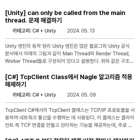
아이폰의 비공개 릴레이 때문에 발생하는 간헐적으로 문제이다. 아
이폰의 비공개 릴레이에 대해 공식 홈페이지에서는 아래와 같이 설
[Unity] can only be called from the main
명하고 있다. iCloud 비공개 릴레이는 사용자가 Safari에서 웹 검색
thread. 문제 해결하기
을 할 때 Apple을 비롯한 어느 한 당사자도 사용자의 신원과 사용자
카테고리:
C# + Unity
2024. 05. 13
가 방문 중인 사이트를 확인할 수 없게 하여 개인 정보를 보호하도
록 설계되었습니다. 비공개 릴레이가 활성화되면 사용자의 요청이
Unity 엔진의 동작 원리 Unity 엔진은 많은 블로그와 Unity 공식
두 개의 별도 보안 인터넷 릴레이를 통해 전송됩니다. iCloud 비공
문서에서 아래의 그림과 같이 Main Thread와 Render Thread,
개 릴레이를 자세히 살펴보면 아래
Worker Thread들로 구성되어 있다고 설명한다. 위와 같은 구조로
인해서 UI 요소를 변경하는 함수들은 메인 스레드 위에서만 작동한
다. 이로 인해서 멀티 스레드 환경에서 메인 스레드가 아닌 다른 스
[C#] TcpClient Class에서 Nagle 알고리즘 적용
레드가 UI 요소를 변경하면 아래와 같은 메시지를 출력한다. [문제
해제하기
가 된 함수] can only be called from the main thread. [문제가
카테고리:
C# + Unity
2024. 05. 09
된 함수]는 메인 스레드에서만 호출할 수 있습니다. 문제 해결 위와
같은 문제를 C#에서는 Invoke를 사용하여 메인 스레드로 호출을
TcpClient C#에서의 TcpClient 클래스는 TCP/IP 프로토콜을 사
위임하지만, Unity에서는 해당
용하여 네트워크 통신을 수행하는 데 사용된다. 이 클래스는 클라이
언트 측 TCP 연결을 만들고 관리하는 기능을 제공하는데, 주로 네
트워크 기반 응용 프로그램에서 서버와의 통신 또는 다른 클라이언