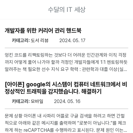
수달의 IT 세상
개발자를 위한 커리어 관리 핸드북
카테고리:
도서 리뷰
2024. 05. 17
엉킨 코드를 리팩토링하는 것보다 더 어려운 인간관계와 이직 걱정
까지 어떻게 풀어 나가야 할까 걱정인 개발자들에게 1:1 멘토링하듯
알려주는 책 필요한 선수 지식 요구 학력 : 관련학과 대졸 이상(실무
에 관련된 내용) 예제 코드 : X 난이도 : ★☆☆☆☆ 책의 구성 중
마음에 들었던 주제 3장 이직의 신호 새로운 직장에 대해 고민할 때
[아이폰] google의 시스템이 컴퓨터 네트워크에서 비
는 그 직장으로 옮기고 싶은지 여부가 아니라 무엇을 하고 싶은지,
정상적인 트래픽을 감지했습니다. 해결하기
하고 싶은 일을 하러 떠나는지 알아야 한다고 설명한다. 5장 면접에
카테고리:
모바일
2024. 05. 16
서 긴장감 이겨내기 면접에서 긴장감의 큰 원인은 평가받고 있다고
생각하기 때문이다. 먼저 크고 모호한 질문의 경우에는 질문의 포인
문제 상황 아이폰 내 사파리 어플로 구글 검색을 하려고 하면 간헐
트를 명확히 질문하고 답변이 확실해지기 전까지 입을 열지 않는 질
적으로 아래와 같은 메시지를 출력하며 “로봇이 아닙니다.”를 체크
문을 이해해야 한다.
하게 하는 reCAPTCHA를 수행하라고 표시된다. 문제 원인 이는