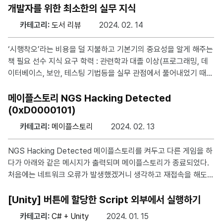
생한 시점에서부터 다음 Update 함수가 호출되기 전 사이에 파괴
개발자를 위한 최소한의 실무 지식
된다. 그래서 흔히 다음과 같은 실수를 하기 쉽다. foreach (Trans
카테고리:
도서 리뷰
2024. 02. 14
form child in GameObject.Find("EMPTYOBJECT").transfor
m) { GameObject.Destroy(child.gameObject); } foreach (T
‘시행착오’라는 비용을 덜 지불하고 기본기의 중요성을 알게 해주는
ransform child in GameObject.Find("
책 필요 선수 지식 요구 학력 : 관련학과 대졸 이상(프로그래밍, 데
이터베이스, 보안, 테스팅 기법등을 실무 관점에서 풀어내었기 때
문) 예제 코드 : Java 난이도 : ★★☆☆☆ 책의 구성 중 마음에 들
었던 주제 Chapter 01 데이터베이스의 효과적인 활용 데이터베이
메이플스토리 NGS Hacking Detected
스의 중요한 개념들을 실무적인 관점에서 설명하고 다양한 DBMS
(0xD0000101)
들을 특징에 따라 왜 사용하는지 설명한다. Chapter 03 체계적인
카테고리:
메이플스토리
2024. 02. 13
자원 관리 다수의 사용자가 동시에 사용하는 소프트웨어의 사례를
바탕으로 동시성 프로그래밍, 메모리 누수(C, Java, Python의 관
NGS Hacking Detected 메이플스토리를 켜두고 다른 게임을 하
점으로), 스레드 풀링에 대해 설명한다. Chapter 04 성능을 향상
다가 아래와 같은 메시지가 출력되며 메이플스토리가 종료되었다.
하
처음에는 네트워크 오류가 발생했겠거니 생각하고 재접속을 해도
캐릭터 선택창 까지만 진입하고 이후 맵이 로딩되는 시점에서 다시
아래와 같은 메시지가 출력되며 게임이 종료되었다. 고객센터 문의
[Unity] 버튼에 할당한 Script 외부에서 실행하기
이후 고객센터에 문의해보니 아래와 같은 답변을 받을 수 있었다.
카테고리:
C# + Unity
2024. 01. 15