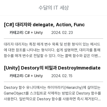
수달의 IT 세상
[C#] 대리자와 delegate, Action, Func
카테고리:
C# + Unity
2024. 02. 23
대리자 대리자는 특정 매개 변수 목록 및 반환 형식이 있는 메서드
에 대한 참조를 나타내는 형식이다. 쉽게 설명하면, 대리자를 통해
함수를 매개 변수로 전달할 수 있다. 이는 콜백 함수와 같은 이벤트
에서 사용한다는 점에서 C++의 함수 포인터와 유사하지만, 멤버 함
수에 대해 완전히 개체 지향이라는 점에서 다르다. 매개변수로는 상
[Unity] Destory의 비밀과 DestroyImmediate
황에 따라 Action이나 Func를 사용한다. 매개 변수가 없으며 값을
카테고리:
C# + Unity
2024. 02. 15
반환하지 않는 경우에는 Action을 사용하고, 이외의 경우에는 모두
Func<TResult>를 사용한다. 1. Action과 delegate를 사용하는
Destory 함수 유니티에서는 하이어라키(Hierarchy)에 살아있는
경우 예를 들어 아래와 같은 경우를 볼 수 있다. using System; usi
GameObject를 스크립트로 삭제하는 방법으로 Destory 함수를
ng System.Windows.Forms; public c
사용한다. 일반적으로 Destory 함수를 사용하면 즉시 제거된다고
생각하기 쉽지만, 사실 지연된 소멸을 통해 해당 함수의 호출이 발