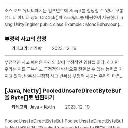
확인 시 문의주신 계정은 클라이언트 변조 프로그램 사용 시도가 확
인되어 상세 조사를 위해 현재 게임 접속이 제한된 상태입니다. 명
소스 코드 유니티에서는 컴포넌트에 Script를 할당할 수 있다. 보통
확한 클라이언트 변조 정황 확인 시, 게임 이용 제한(제재) 적용 예
유니티 에디터 상의 OnClick()에 스크립트를 매핑하여 사용한다. u
정인 점 참고 부탁드리며, 메이플스토리는 항상 단독 실행해주시길
sing UnityEngine; public class Example : MonoBehaviour { p
부탁드립니다. 클라이언트를 변조할 생각도 없
ublic void OnClick() { Debug.Log("Button Clicked"); } } 위와
같은 스크립트를 적용한 버튼을 클릭하면 유니티 에디터 하단 콘솔
부정적 사고의 함정
창에 해당 메시지가 출력된다. 이때 다른 컴포넌트에서 위 버튼에
카테고리:
심리학
2023. 12. 19
할당된 스크립트를 실행하고 싶을 땐 아래와 같은 스크립트를 사용
한다. GameObject.Find("할당한 버튼 이름").GetComponent<
부정적인 사고 패턴은 우리의 삶에 부정적인 영향을 준다. 하지만
Examp
우리는 이를 극복하고 긍정적인 방향으로 전환할 수 있는 능력을 가
지고 있다. 반복성 부정적 사고 반복성 부정적 사고는 우리의 마음
이 특정 주제나 상황에 대해 계속해서 부정적인 방식으로 생각하고
판단하는 경향을 말한다. 부정적 사고가 자주 반복되면서 습관처럼
[Java, Netty] PooledUnsafeDirectByteBuf
되어, 심리적 건강과 일상 생활에 부정적인 영향을 준다. 자성 예언
을 Byte[]로 변환하기
자성 예언은 우리가 정보를 선택하고 해석하는 과정에서 나타나는
카테고리:
Java + Kotlin
2023. 12. 19
함정 중 하나이다. 주로 자신의 기존 신념이나 가설을 확증하려는
성향을 가지고 정보를 선택하고 받아들인다. 이로 인해 우리는 특정
PooledUnsafeDirectByteBuf PooledUnsafeDirectByteBuf
입장이나 신념을 고수하게 되어, 새로운 관점에 덜 노출되고 다양한
는 Netty에서 제공하는 풀링(pooling) 및 unsafe 메모리 액세스