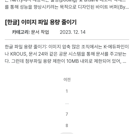
정보를 받아들이지 않게 된다. 정보의 선별과 해석의 함정
를 통해 성능을 향상시키려는 목적으로 디자인된 바이트 버퍼(Byt
eBuf) 중 하나이다. EchoServer 예제 Netty의 EchoServer 예
제를 살펴보면 EchoServerHandler.java에 아래와 같은 부분이 있
[한글] 이미지 파일 용량 줄이기
다. @Sharable public class EchoServerHandler extends Ch
카테고리:
문서 작업
2023. 12. 14
annelInboundHandlerAdapter { @Override public void chann
elRead(ChannelHandlerContext ctx, Object msg) {
한글 파일 용량 줄이기: 이미지 압축 많은 조직에서는 K-에듀파인이
나 KROUS, 문서 24와 같은 공문 시스템을 통해 문서를 주고받는
다. 그런데 첨부파일 용량 제한이 10MB 내외로 제한되어 있어, 공
문을 작성할 때 대용량의 한글 파일을 첨부하는 것은 항상 고민거리
이다. 이런 상황에서 효과적으로 한글 파일의 용량을 줄이는 방법을
이전
알고 있다면, 원활한 업무처리가 가능하다. 보통 대부분의 게시글에
서는 알집이나, 반디집으로 압축하는 방법을 알려주거나 pdf 파일
1
로 변환하여 첨부하라거나 하는 등의 방식을 알려준다. 하지만 요즘
…
은 고화질의 이미지가 보편화되면서 해당 파일을 첨부한 한글 파일
이 커지는 현상이 일어나므로 위의 방법으로는 근본적인 문제를 해
7
결할 수 없다. 본 포스팅에서는 한글 파일에 첨부된 이미지
8