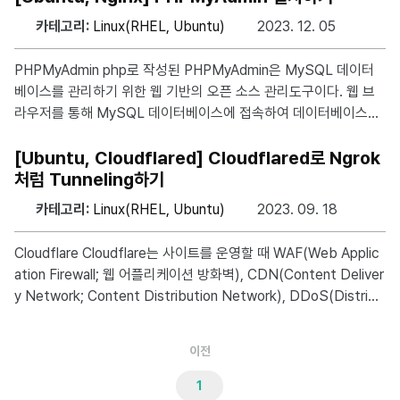
본 게시글은 Ubuntu 24.04 LTS 버전을 기준으로 작성되었습니
카테고리:
Linux(RHEL, Ubuntu)
2023. 12. 05
다. 1. 이전 버전 및 비공식 버전 제거하기 Docker 엔진을 설치하기
전에 충돌하는 패키지를 모두 제거해야 한다. APT에서 비공식 Do
PHPMyAdmin php로 작성된 PHPMyAdmin은 MySQL 데이터
cker 패키지를 배포하는데, 이러한 패키지를 제거해야만 공식 버전
베이스를 관리하기 위한 웹 기반의 오픈 소스 관리도구이다. 웹 브
의 Docker Engine을 설치할 수 있다. for pkg in docker.io dock
라우저를 통해 MySQL 데이터베이스에 접속하여 데이터베이스를
er-doc
관리, 조작하는 등 데이터베이스 안의 테이블을 만들고 수정하고,
데이터를 삽입, 수정, 삭제할 수 있다. ※ 본 게시글은 Ubuntu 22.0
[Ubuntu, Cloudflared] Cloudflared로 Ngrok
4 LTS 버전을 기준으로 작성되었습니다. ※ 본 게시글은 2025-05
처럼 Tunneling하기
-01에 Ubuntu 25.04 버전을 기준으로 수정되었습니다. 1. php 설
카테고리:
Linux(RHEL, Ubuntu)
2023. 09. 18
치 및 연동하기 https://syudal.kr/post/Ubuntu-Nginx-PHP-연
동하기/ 2. 관계형 데이터베이스 시스템(RDBMS) 설치하기 RDB
Cloudflare Cloudflare는 사이트를 운영할 때 WAF(Web Applic
MS의 경우 프로젝트의 요구 사항 및 선호도, 라이선스
ation Firewall; 웹 어플리케이션 방화벽), CDN(Content Deliver
y Network; Content Distribution Network), DDoS(Distribu
ted Denial of Service attack; 분산 서비스 거부 공격), 서버의
원본 IP 숨기기 등의 중요한 기능을 무료로 제공한다. Cloudflared
이전
(Cloudflare Tunnel) 이제는 Cloudflared(Cloudflare Zero Acc
ess, 구 Cloudflare Argo Tunnel)를 통해 Ngrok처럼 포트포워딩
1