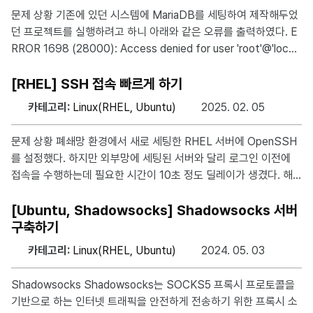
which the checkpoint was saved. 위
문제 상황 기존에 있던 시스템에 MariaDB를 세팅하여 제작해두었
던 프로젝트를 실행하려고 하니 아래와 같은 오류를 출력하였다. E
RROR 1698 (28000): Access denied for user 'root'@'local
host' 문제 확인 MariaDB는 복잡한 시스템이라, 해결하기 이전에
문제가 정확히 무엇인지 확인하는 과정이 중요하다. Root 권한으
[RHEL] SSH 접속 빠르게 하기
로 접속해보기 처음해야할 것은 Root 권한으로 터미널에서 접속해
카테고리:
Linux(RHEL, Ubuntu)
2025. 02. 05
보는 것이다. mysql -uroot -p 여기서 접속조차 안된다면 무언가
단단히 잘못된 것이다. 재설치하는 것이 정신에 이롭다. MariaDB
문제 상황 폐쇄망 환경에서 새로 세팅한 RHEL 서버에 OpenSSH
계정 확인하기 MariaDB에 등록된 계정을 확인하는 방법은 간단하
를 설정했다. 하지만 외부망에 세팅된 서버와 달리 로그인 이전에
다. 아래의 SQL문을
접속을 수행하는데 필요한 시간이 10초 정도 딜레이가 생겼다. 해
결 방안 해결방안은 간단하다. 폐쇄망 환경에서는 역방향 DNS 조
회가 지연되기 때문이다. UseDNS no로 설정하면 SSH 서버가 직
[Ubuntu, Shadowsocks] Shadowsocks 서버
접 클라이언트의 IP를 사용하여 처리하므로 성능이 향상된다. sudo
구축하기
vim /etc/ssh/sshd_config sshd_config UseDNS no sudo s
카테고리:
Linux(RHEL, Ubuntu)
2024. 05. 03
ervice sshd restart UseDNS의 기본 동작 SSH 서버는 기본적
으로 클라이언트가 접속할 때, 클라이언트의 IP 주소를 기반으로 역
Shadowsocks Shadowsocks는 SOCKS5 프록시 프로토콜을
방향 DNS(Reverse DNS) 조회를 수행
기반으로 하는 인터넷 트래픽을 안전하게 전송하기 위한 프록시 소