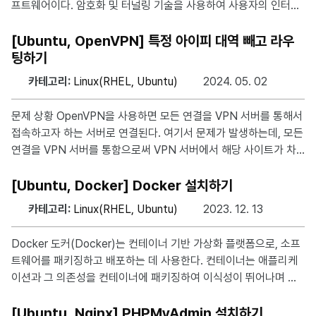
프트웨어이다. 암호화 및 터널링 기술을 사용하여 사용자의 인터넷
트래픽을 안전하게 전달하는 만큼 인터넷 검열이 심한 중국에서 주
로 사용된다. 이처럼 사용자가 개인 정보를 보호하고 인터넷 검열을
[Ubuntu, OpenVPN] 특정 아이피 대역 빼고 라우
피하기 위해 사용하지만 기업에서 원격 액세스 및 보안 터널링에도
팅하기
활용된다. https://github.com/shadowsocks ※ 본 게시글은 U
카테고리:
Linux(RHEL, Ubuntu)
2024. 05. 02
buntu 24.04 LTS 버전을 기준으로 작성되었습니다. 설치 방법 a
pt 리포지토리에서 shadowsocks-libev 패키지를 설치한다. sud
문제 상황 OpenVPN을 사용하면 모든 연결을 VPN 서버를 통해서
o apt-get update sudo apt install shadows
접속하고자 하는 서버로 연결된다. 여기서 문제가 발생하는데, 모든
연결을 VPN 서버를 통함으로써 VPN 서버에서 해당 사이트가 차
단된 경우 혹은 내부망에서만 접근 가능한 경우에는 접속이 불가능
하다. 해결 방안 아래와 같은 내용을 .ovpn 파일에 넣고 저장한다.
[Ubuntu, Docker] Docker 설치하기
이후 해당 프로파일을 이용하여 연결하면 해당 대역에 있는 ip는 V
카테고리:
Linux(RHEL, Ubuntu)
2023. 12. 13
PN을 통과하지 않고 바로 연결된다. route 아이피 서브넷마스크 n
et_gateway .ovpn에 ip : 192.168.0.0, subnetmask : 255.25
Docker 도커(Docker)는 컨테이너 기반 가상화 플랫폼으로, 소프
5.0.0을 적용한 예제는 아래와 같다. client dev tun proto tcp re
트웨어를 패키징하고 배포하는 데 사용한다. 컨테이너는 애플리케
mote [OPENVPN_SERVER_IP]
이션과 그 의존성을 컨테이너에 패키징하여 이식성이 뛰어나며 환
경 간에 일관성 있는 실행을 제공한다. 도커는 이러한 컨테이너 기
술을 쉽게 사용할 수 있도록 도와주는 도구와 플랫폼을 일컽는다. ※
[Ubuntu, Nginx] PHPMyAdmin 설치하기