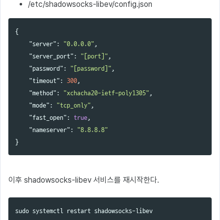
/etc/shadowsocks-libev/config.json
{
"server"
:
"0.0.0.0"
,
"server_port"
:
"[port]"
,
"password"
:
"[password]"
,
"timeout"
:
300
,
"method"
:
"xchacha20-ietf-poly1305"
,
"mode"
:
"tcp_only"
,
"fast_open"
:
true
,
"nameserver"
:
"8.8.8.8"
}
이후 shadowsocks-libev 서비스를 재시작한다.
sudo 