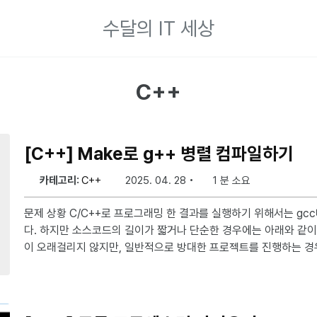
수달의 IT 세상
C++
[C++] Make로 g++ 병렬 컴파일하기
카테고리:
C++
2025. 04. 28
1 분 소요
문제 상황 C/C++로 프로그래밍 한 결과를 실행하기 위해서는 gcc나 g++를 통해 컴파일해야한
다. 하지만 소스코드의 길이가 짧거나 단순한 경우에는 아래와 같
이 오래걸리지 않지만, 일반적으로 방대한 프로젝트를 진행하는 경우에
컴파일과 링킹을 진행하는데 컴파일하는데만 10분이 넘게 걸리는 경우도 많다. gcc -
e" filename.cpp g++ -c filename.cc 문제 해결 알기론 매우 오래전 GNU Make 버전부터 병
렬 컴파일 옵션인 make -j를 지원하고 있었다. 보통 -j뒤에는 사
세서의 값만큼 프로그래머가 할당해야 하는데, 리눅스 환경에서는