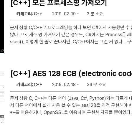
[C++] 모든 프로세스명 가져오기
카테고리:
C++
2019. 02. 19
2 분 소요
문제 상황 C/C++로 프로그래밍을 하다 보면 C#에서 사용했던 수 많은 API들이 생각이 날 때가
많다. 프로세스 명 가져오기 같은 경우도, C#에서는 Process[] allProc = Process.GetProce
sses(); 이렇게 한 줄로 끝나지만, C/C++에서는 그런 거 없다… 구글링을 하던 중 좋은 예제를 찾
아서 하나 소개하려 한다. 소스 코드 #pragma once #pragma comment(lib, "Wtsapi32.lib")
#include <Windows.h> #include <WtsApi32.h> #include <v
> #include <string> #
[C++] AES 128 ECB (electronic c
카테고리:
C++
2019. 02. 18
36 분 소요
문제 상황 C, C++는 다른 언어 (Java, C#, Python)과는 다르게 내부 api가 풍부하지 않다. 그래
서 다른 언어에서 쉽게 사용 할 수 있는 aes128을 직접 구현해야 한다. 구글링을 해봐도 Cr
++를 이용하거나, OpenSSL을 이용하여 구현한 자료들 뿐이였다. 소스 코드 본 코드는 aes 12
ECB암호화와 PKCS7 패딩을 구현했다. AES128.cpp /* Serves as the initial round during
encryption * AddRoundKey is simply an XOR of a 128-bit bl