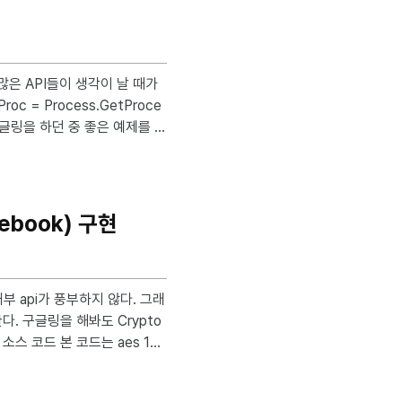
ector> #include <iostream
odebook) 구현
ypto
8
ock with the 128-bit key.