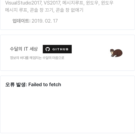
VisualStudio2017
,
VS2017
,
메시지루프
,
윈도우
,
윈도우
메시지 루프
,
콘솔 창 끄기
,
콘솔 창 없애기
업데이트:
2019. 02. 17
수달의 IT 세상
정보의 바다를 헤엄치는 수달의 마음으로