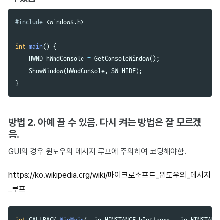
#include
<windows.h>
int
main
()
{
HWND
hWndConsole
=
GetConsoleWindow
();
ShowWindow
(
hWndConsole
,
SW_HIDE
);
}
방법 2. 아예 끌 수 있음. 다시 켜는 방법은 잘 모르겠
음.
GUI의 경우 윈도우의 메시지 루프에 주의하여 코딩해야함.
https://ko.wikipedia.org/wiki/마이크로소프트_윈도우의_메시지
_루프
int
CALLBACK
WinMain
(
__in
HINSTANCE
hInstance
,
__in
HINSTANC