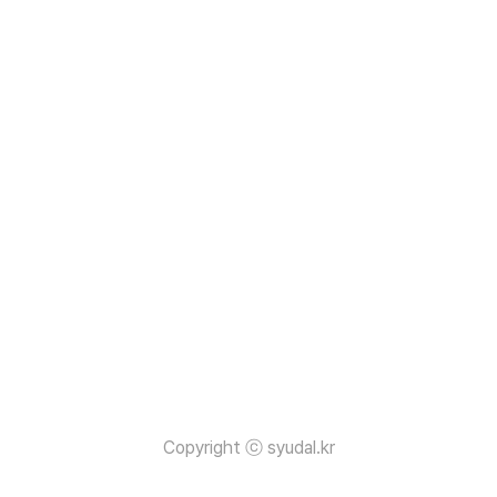
ETE: 자원의 삭제. 서버의 자원을 삭제한다. 소스 코드 아래는 Exp
ress.js를 사용하여 간
Copyright ⓒ syudal.kr