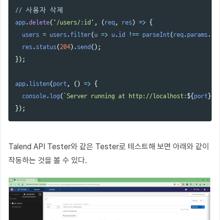
// 사용자 삭제
app
.
delete
(
'
/users/:id
'
,
(
req
,
res
)
=>
{
users
=
users
.
filter
(
u
=>
u
.
id
!==
parseInt
(
req
.
params
.
id
res
.
status
(
204
).
send
();
});
app
.
listen
(
port
,
()
=>
{
console
.
log
(
`Server running at http://localhost:
${
port
}
/`
});
Talend API Tester와 같은 Tester로 테스트해 보면 아래와 같이
작동하는 것을 볼 수 있다.