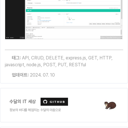
태그:
API
,
CRUD
,
DELETE
,
express.js
,
GET
,
HTTP
,
javascript
,
node.js
,
POST
,
PUT
,
RESTful
업데이트:
2024. 07. 10
수달의 IT 세상
정보의 바다를 헤엄치는 수달의 마음으로