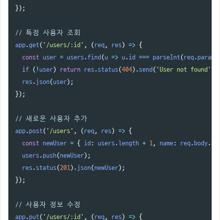
});
// 특정 사용자 조회
app
.
get
(
'
/users/:id
'
,
(
req
,
res
)
=>
{
const
user
=
users
.
find
(
u
=>
u
.
id
===
parseInt
(
req
.
params
if 
(
!
user
)
return
res
.
status
(
404
).
send
(
'
User not found
'
);
res
.
json
(
user
);
});
// 새로운 사용자 추가
app
.
post
(
'
/users
'
,
(
req
,
res
)
=>
{
const
newUser
=
{
id
:
users
.
length
+
1
,
name
:
req
.
body
.
na
users
.
push
(
newUser
);
res
.
status
(
201
).
json
(
newUser
);
});
// 사용자 정보 수정
app
.
put
(
'
/users/:id
'
,
(
req
,
res
)
=>
{