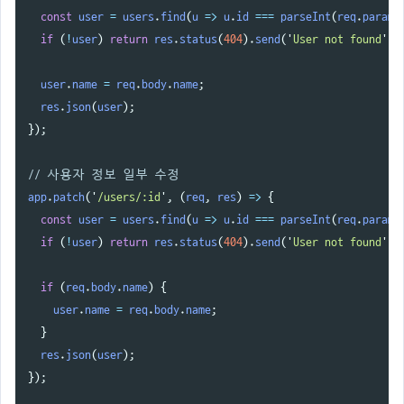
const
user
=
users
.
find
(
u
=>
u
.
id
===
parseInt
(
req
.
params
if 
(
!
user
)
return
res
.
status
(
404
).
send
(
'
User not found
'
);
user
.
name
=
req
.
body
.
name
;
res
.
json
(
user
);
});
// 사용자 정보 일부 수정
app
.
patch
(
'
/users/:id
'
,
(
req
,
res
)
=>
{
const
user
=
users
.
find
(
u
=>
u
.
id
===
parseInt
(
req
.
params
if 
(
!
user
)
return
res
.
status
(
404
).
send
(
'
User not found
'
);
if 
(
req
.
body
.
name
)
{
user
.
name
=
req
.
body
.
name
;
}
res
.
json
(
user
);
});