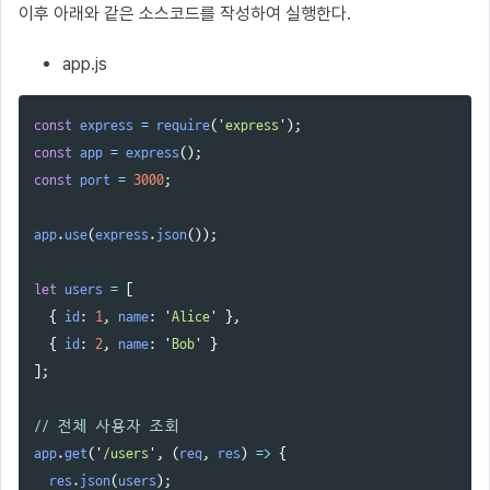
이후 아래와 같은 소스코드를 작성하여 실행한다.
app.js
const
express
=
require
(
'
express
'
);
const
app
=
express
();
const
port
=
3000
;
app
.
use
(
express
.
json
());
let
users
=
[
{
id
:
1
,
name
:
'
Alice
'
},
{
id
:
2
,
name
:
'
Bob
'
}
];
// 전체 사용자 조회
app
.
get
(
'
/users
'
,
(
req
,
res
)
=>
{
res
.
json
(
users
);