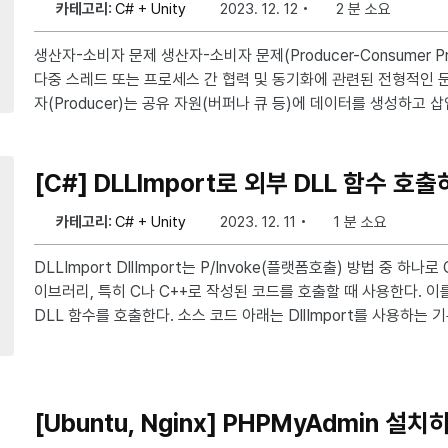
카테고리:
C# + Unity
2023. 12. 12
2 분 소요
생산자-소비자 문제 생산자-소비자 문제(Producer-Consumer Problem)는 컴퓨터 과학에서
다중 스레드 또는 프로세스 간 협력 및 동기화에 관련된 전형적인 문
자(Producer)는 공유 자원(버퍼나 큐 등)에 데이터를 생성하고 
자(Consumer)는 공유 자원에서 데이터를 제거하고 소비하는 작업을 수행한다
있는 문제들은 크게 4가지로 분류한다. 동시성(Concurrency): 여러 생산자와 소비자가 동시에
실행될 수 있으므로, 공유 자원에 대한 안전한 액세스 보장 순서 보장(Ordering): 생산자가 데이
[C#] DLLImport로 외부 DLL 함수 호
카테고리:
C# + Unity
2023. 12. 11
1 분 소요
DLLImport DllImport는 P/Invoke(플랫폼호출) 방법 중 하나로 C#에서 .NET 외의 코드나 라
이브러리, 특히 C나 C++로 작성된 코드를 호출할 때 사용한다. 이
DLL 함수를 호출한다. 소스 코드 아래는 DllImport를 사용하는 기본적인 예제로 kernel32.dll에
있는 MessageBox 함수를 호출한다. using System; using System.Runtime.InteropServi
ces; class Program { // kernel32.dll에 있는 MessageBox 함수 선언 [DllImport("kernel32.
dll", SetLastError = true)] public stati
[Ubuntu, Nginx] PHPMyAdmin 설치