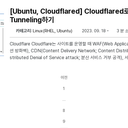
e { textBox.Text = data; }); } else { textBox.Text = data;
[Ubuntu, Cloudflared] Cloudflare
Tunneling하기
카테고리:
Linux(RHEL, Ubuntu)
2023. 09. 18
3 분 
Cloudflare Cloudflare는 사이트를 운영할 때 WAF(Web Application Firewall; 웹 어플리케이
션 방화벽), CDN(Content Delivery Network; Content Distri
stributed Denial of Service attack; 분산 서비스 거부 공격
요한 기능을 무료로 제공한다. Cloudflared(Cloudflare Tunnel) 이제는 Cloudflared(Cloudfla
re Zero Access, 구 Cloudflare Argo Tunnel)를 통해 Ngr
이전
서 개발하고 있는 환경을 Public으로 Tunneling할 수 있다
1
…
8
9