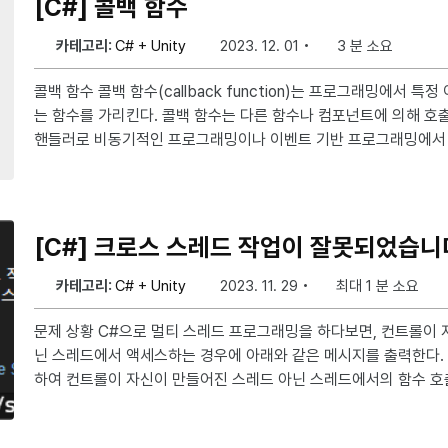
[C#] 콜백 함수
카테고리:
C# + Unity
2023. 12. 01
3 분 소요
콜백 함수 콜백 함수(callback function)는 프로그래밍에서 특정 이벤트가 발생했을 때 호출되
는 함수를 가리킨다. 콜백 함수는 다른 함수나 컴포넌트에 의해 호
핸들러로 비동기적인 프로그래밍이나 이벤트 기반 프로그래밍에서 자주 사용
(Event Handling): 사용자가 버튼을 클릭하거나 다른 이벤트가 발
기 작업(Asynchronous Operations): 비동기 작업이 완료
등록하여 작업이 끝날 때까지 대기하지 않고 다른 작업 수행 타이머 및 인터벌(Timeouts and In
tervals): 특정 시간 간격으로 실행되
[C#] 크로스 스레드 작업이 잘못되었습니
카테고리:
C# + Unity
2023. 11. 29
최대 1 분 소요
문제 상황 C#으로 멀티 스레드 프로그래밍을 하다보면, 컨트롤이 자신이 만들어진 스레드가 아
닌 스레드에서 액세스하는 경우에 아래와 같은 메시지를 출력한다. 이럴 때는 Invoke함수를 사용
하여 컨트롤이 자신이 만들어진 스레드 아닌 스레드에서의 함수 호출을 위임한다
의 텍스트박스의 텍스트를 바꾸는 예제이다. private void InvokeAccess(TextBox textBox,
string data) { if (textBox.InvokeRequired) { textBox.Invoke((MethodInvoker) delegat