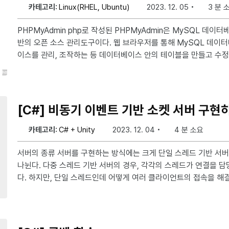
카테고리:
Linux(RHEL, Ubuntu)
2023. 12. 05
3 분 
PHPMyAdmin php로 작성된 PHPMyAdmin은 MySQL 데이터베이스를 관리하기 위한 웹 기
반의 오픈 소스 관리도구이다. 웹 브라우저를 통해 MySQL 데
이스를 관리, 조작하는 등 데이터베이스 안의 테이블을 만들고 수정하
제할 수 있다. ※ 본 게시글은 Ubuntu 22.04 LTS 버전을 기준으로 작성되었습니다. ※ 본 게시글
은 2025-05-01에 Ubuntu 25.04 버전을 기준으로 수정되었습니다. 1. php 설치 및 
https://syudal.kr/post/Ubuntu-Nginx-PHP-연동하기/ 2. 관계형 데이터베이스 시스템(RDB
MS) 설치하기 RDBMS의 경우 프로젝트의 요구 사항 및 선호도
[C#] 비동기 이벤트 기반 소켓 서버 구현
카테고리:
C# + Unity
2023. 12. 04
4 분 소요
서버의 종류 서버를 구현하는 방식에는 크게 단일 스레드 기반 서버와 다중 스레드 기반 서버로
나뉜다. 다중 스레드 기반 서버의 경우, 각각의 스레드가 연결을 담당하여 통신하므로 이해가 쉽
다. 하지만, 단일 스레드인데 어떻게 여러 클라이언트의 접속을 해결
e.js의 libuv 구현체의 Event Loop를 사용하여 구현한 서버를 보면 이해할 
etAsyncEventArgs에서도 운영체제에서 제공하는 IOCP(I/O Com
니즘을 ThreadPool을 사용하여 비동기 작업을 처리한다. 소스 코드 아래는 SocketAsyncEve