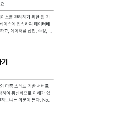
소요
이터베이스에 접속하여 데이터베
고, 데이터를 삽입, 수정, 삭
연동하기
, 라이선스
하기
하느냐는 의문이 든다. Nod
수 있다. C#의 Sock
pletion Port)와 같은 메커
ntArgs를 사용하여 비동기 이벤트 기반의 에코 서버를 구현하는 코드이다. Async