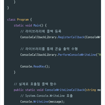
}
}
class
Program
{
static
void
Main
()
{
// 라이브러리에 콜백 등록
ConsoleCallbackLibrary
.
RegisterCallback
(
ConsoleWrit
// 라이브러리를 통해 콘솔 출력 수행
ConsoleCallbackLibrary
.
PerformConsoleWriteLine
(
"Hel
Console
.
ReadKey
();
}
// 실제로 호출될 콜백 함수
public
static
void
ConsoleWriteLineCallback
(
string
mess
// System.Console.WriteLine 호출
Console
.
WriteLine
(
message
);