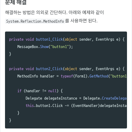
문제 해결
해결하는 방법은 의외로 간단하다. 아래와 예제와 같이
를 사용하면 된다.
System.Reflection.MethodInfo
private
void
button1_Click
(
object
sender
,
EventArgs
e
)
{
MessageBox
.
Show
(
"button1"
);
}
private
void
button2_Click
(
object
sender
,
EventArgs
e
)
{
MethodInfo
handler
=
typeof
(
Form1
).
GetMethod
(
"button1_C
if
(
handler
!=
null
)
{
Delegate
delegateInstance
=
Delegate
.
CreateDelegate
this
.
button1
.
Click
-=
(
EventHandler
)
delegateInstanc
}
}