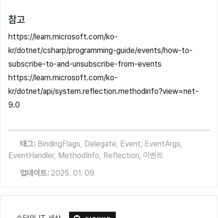
참고
https://learn.microsoft.com/ko-
kr/dotnet/csharp/programming-guide/events/how-to-
subscribe-to-and-unsubscribe-from-events
https://learn.microsoft.com/ko-
kr/dotnet/api/system.reflection.methodinfo?view=net-
9.0
태그:
BindingFlags
,
Delegate
,
Event
,
EventArgs
,
EventHandler
,
MethodInfo
,
Reflection
,
이벤트
업데이트:
2025. 01. 09