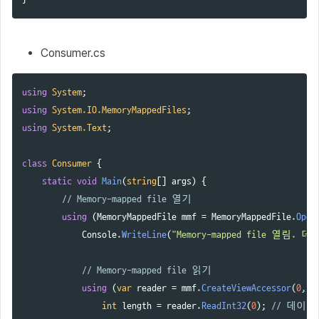
Consumer.cs
using
System
;
using
System.IO.MemoryMappedFiles
;
using
System.Text
;
class
Consumer
{
static
void
Main
(
string
[]
args
)
{
// Memory-mapped file 열기
using
(
MemoryMappedFile
mmf
=
MemoryMappedFile
.
Open
Console
.
WriteLine
(
"Memory-mapped file 열림.
// Memory-mapped file 읽기
using
(
var
reader
=
mmf
.
CreateViewAccessor
(
0
,
1
int
length
=
reader
.
ReadInt32
(
0
);
// 데이터