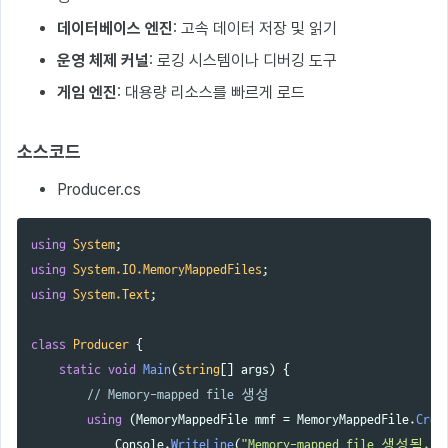
데이터베이스 엔진
: 고속 데이터 저장 및 읽기
운영 체제 커널
: 로깅 시스템이나 디버깅 도구
게임 엔진
: 대용량 리소스를 빠르게 로드
소스코드
Producer.cs
using
System
;
using
System.IO.MemoryMappedFiles
;
using
System.Text
;
class
Producer
{
static
void
Main
(
string
[]
args
)
{
// Memory-mapped file 생성
using
(
MemoryMappedFile
mmf
=
MemoryMappedFile
.
Crea
Console
.
WriteLine
(
"Memory-mapped file 생성