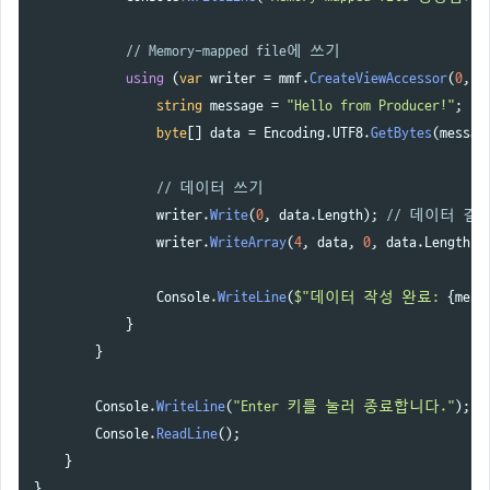
// Memory-mapped file에 쓰기
using
(
var
writer
=
mmf
.
CreateViewAccessor
(
0
,
1
string
message
=
"Hello from Producer!"
;
byte
[]
data
=
Encoding
.
UTF8
.
GetBytes
(
messag
// 데이터 쓰기
writer
.
Write
(
0
,
data
.
Length
);
// 데이터 길
writer
.
WriteArray
(
4
,
data
,
0
,
data
.
Length
);
Console
.
WriteLine
(
$"데이터 작성 완료: 
{
mess
}
}
Console
.
WriteLine
(
"Enter 키를 눌러 종료합니다."
);
Console
.
ReadLine
();
}
}