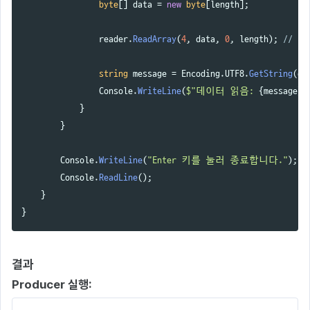
byte
[]
data
=
new
byte
[
length
];
reader
.
ReadArray
(
4
,
data
,
0
,
length
);
// 
string
message
=
Encoding
.
UTF8
.
GetString
(
da
Console
.
WriteLine
(
$"데이터 읽음: 
{
message
}
"
}
}
Console
.
WriteLine
(
"Enter 키를 눌러 종료합니다."
);
Console
.
ReadLine
();
}
}
결과
Producer 실행: