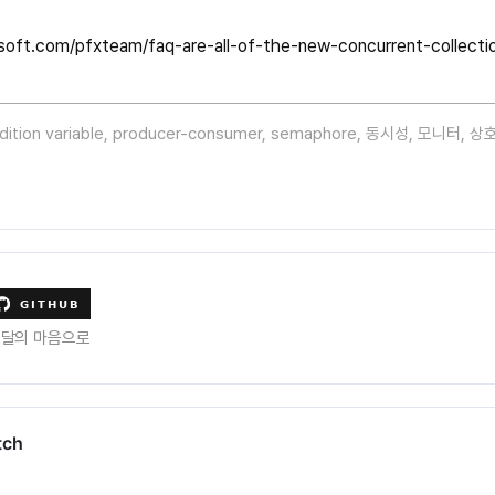
soft.com/pfxteam/faq-are-all-of-the-new-concurrent-collectio
dition variable
,
producer-consumer
,
semaphore
,
동시성
,
모니터
,
상
수달의 마음으로