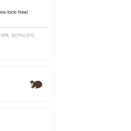
ns-lock-free/
호배제
,
생산자소비자
,