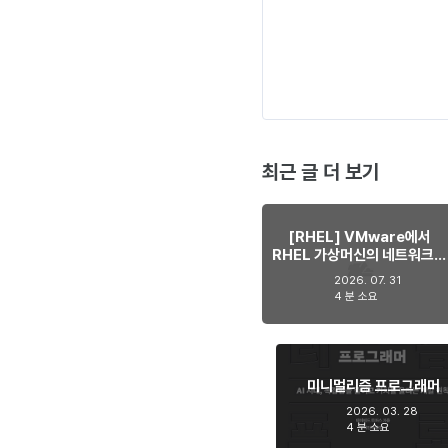
최근 글 더 보기
[RHEL] VMware에서
RHEL 가상머신의 네트워크가
간헐적으로 사라지는 현상 해
2026. 07. 31
결하기
4 분 소요
미니멀리즘 프로그래머
2026. 03. 28
4 분 소요