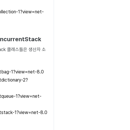
ollection-1?view=net-
oncurrentStack
ack
클래스들은 생산자 소
entbag-1?view=net-8.0
tdictionary-2?
entqueue-1?view=net-
entstack-1?view=net-8.0