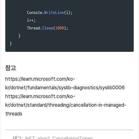
Console
.
WriteLine
(
i
);
i
++;
Thread
.
Sleep
(
1000
);
}
}
참고
https://learn.microsoft.com/ko-
kr/dotnet/fundamentals/syslib-diagnostics/syslib0006
https://learn.microsoft.com/ko-
kr/dotnet/standard/threading/cancellation-in-managed-
threads
태그:
.NET
,
abort
,
CancellationToken
,