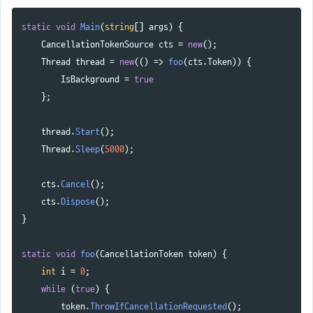
static
void
Main
(
string
[]
args
)
{
CancellationTokenSource
cts
=
new
();
Thread
thread
=
new
(()
=>
foo
(
cts
.
Token
))
{
IsBackground
=
true
};
thread
.
Start
();
Thread
.
Sleep
(
5000
);
cts
.
Cancel
();
cts
.
Dispose
();
}
static
void
foo
(
CancellationToken
token
)
{
int
i
=
0
;
while
(
true
)
{
token
.
ThrowIfCancellationRequested
();