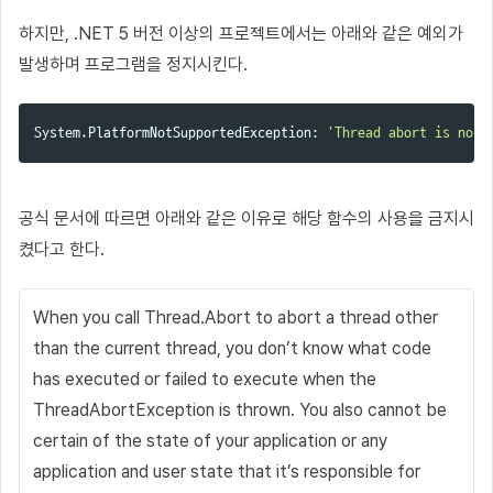
하지만, .NET 5 버전 이상의 프로젝트에서는 아래와 같은 예외가
발생하며 프로그램을 정지시킨다.
System.PlatformNotSupportedException: 
'Thread abort is not 
공식 문서에 따르면 아래와 같은 이유로 해당 함수의 사용을 금지시
켰다고 한다.
When you call Thread.Abort to abort a thread other
than the current thread, you don’t know what code
has executed or failed to execute when the
ThreadAbortException is thrown. You also cannot be
certain of the state of your application or any
application and user state that it’s responsible for