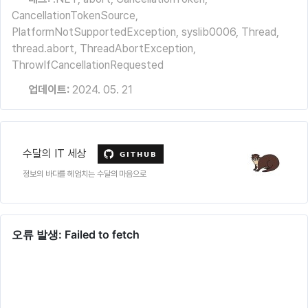
CancellationTokenSource
,
PlatformNotSupportedException
,
syslib0006
,
Thread
,
thread.abort
,
ThreadAbortException
,
ThrowIfCancellationRequested
업데이트:
2024. 05. 21
수달의 IT 세상
정보의 바다를 헤엄치는 수달의 마음으로