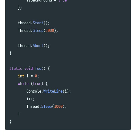
IsBackground
=
true
};
thread
.
Start
();
Thread
.
Sleep
(
5000
);
thread
.
Abort
();
}
static
void
foo
()
{
int
i
=
0
;
while
(
true
)
{
Console
.
WriteLine
(
i
);
i
++;
Thread
.
Sleep
(
1000
);
}
}