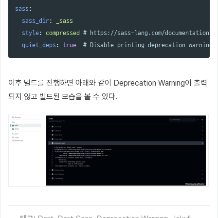
sass
:
sass_dir
:
_sass
style
:
compressed
# https://sass-lang.com/documentation/f
quiet_deps
:
true
# Disable printing deprecation warnings
이후 빌드를 진행하면 아래와 같이 Deprecation Warning이 출력
되지 않고 빌드된 모습을 볼 수 있다.