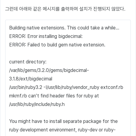
그런데 아래와 같은 메시지를 출력하며 설치가 진행되지 않았다.
Building native extensions. This could take a while…
ERROR: Error installing bigdecimal:
ERROR: Failed to build gem native extension.
current directory:
/var/lib/gems/3.2.0/gems/bigdecimal-
3.1.8/ext/bigdecimal
/usr/bin/ruby3.2 -I/usr/lib/ruby/vendor_ruby extconf.rb
mkmf.rb can’t find header files for ruby at
/usr/lib/ruby/include/ruby.h
You might have to install separate package for the
ruby development environment, ruby-dev or ruby-