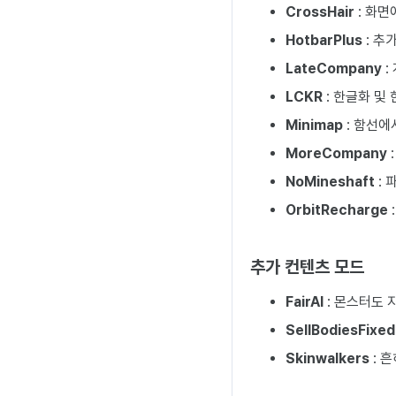
CrossHair
: 화면
HotbarPlus
: 추
LateCompany
:
LCKR
: 한글화 및
Minimap
: 함선에
MoreCompany
NoMineshaft
: 
OrbitRecharge
추가 컨텐츠 모드
FairAI
: 몬스터도 
SellBodiesFixed
Skinwalkers
: 