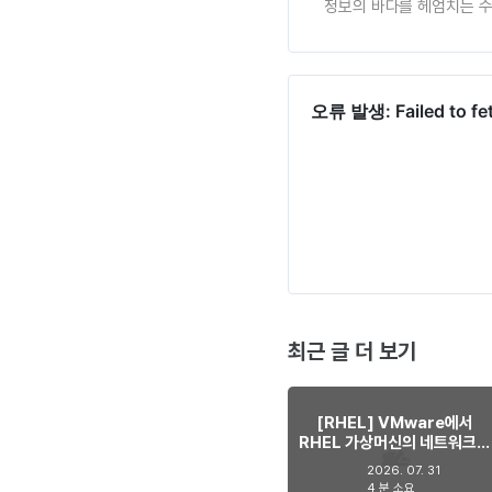
정보의 바다를 헤엄치는 
최근 글 더 보기
[RHEL] VMware에서
RHEL 가상머신의 네트워크가
간헐적으로 사라지는 현상 해
2026. 07. 31
결하기
4 분 소요