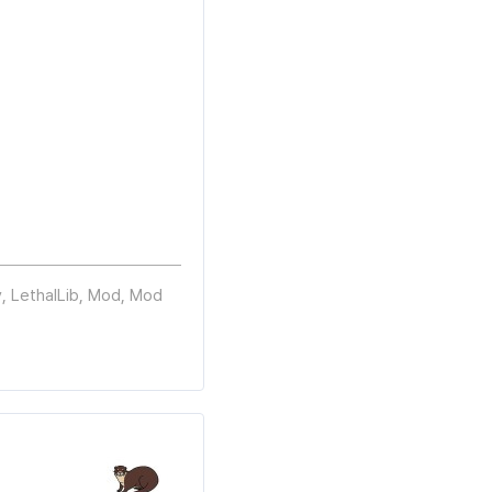
y
,
LethalLib
,
Mod
,
Mod