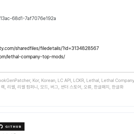
13ac-68d1-7af7076e192a
y.com/sharedfiles/filedetails/?id=3134828567
com/lethal-company-top-mods/
ookGenPatcher
,
Kor
,
Korean
,
LC API
,
LCKR
,
Lethal
,
Lethal Compan
,
렉
,
리썰
,
리썰 컴퍼니
,
모드
,
버그
,
썬더 스토어
,
오류
,
한글패치
,
한글화