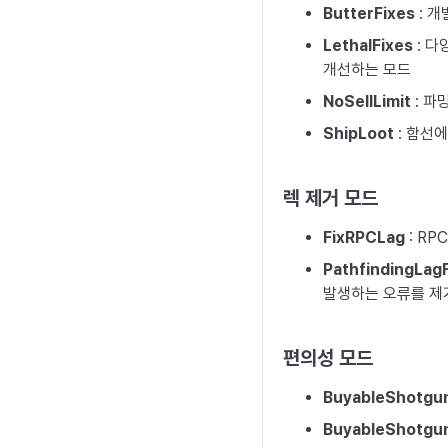
ButterFixes
: 
LethalFixes
: 다
개선하는 모드
NoSellLimit
: 파
ShipLoot
: 함선
렉 제거 모드
FixRPCLag
: R
PathfindingLagF
발생하는 오류를 제
편의성 모드
BuyableShotgu
BuyableShotgun