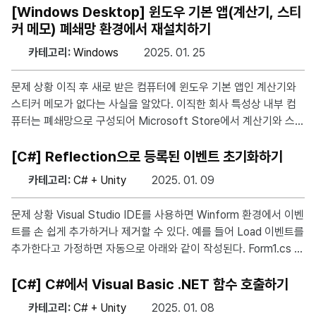
회가 지연되기 때문이다. UseDNS no로 설정하면 SSH 서버가 직
[Windows Desktop] 윈도우 기본 앱(계산기, 스티
접 클라이언트의 IP를 사용하여 처리하므로 성능이 향상된다. sudo
커 메모) 폐쇄망 환경에서 재설치하기
vim /etc/ssh/sshd_config sshd_config UseDNS no sudo s
카테고리:
Windows
2025. 01. 25
ervice sshd restart UseDNS의 기본 동작 SSH 서버는 기본적
으로 클라이언트가 접속할 때, 클라이언트의 IP 주소를 기반으로 역
문제 상황 이직 후 새로 받은 컴퓨터에 윈도우 기본 앱인 계산기와
방향 DNS(Reverse DNS) 조회를 수행
스티커 메모가 없다는 사실을 알았다. 이직한 회사 특성상 내부 컴
퓨터는 폐쇄망으로 구성되어 Microsoft Store에서 계산기와 스티
커 메모를 손 쉽게 재설치할 수도 없었다. 해결 방안 구글링을 통해
PowerShell를 이용하여 폐쇄망 환경에서도 윈도우 기본 앱인 계산
[C#] Reflection으로 등록된 이벤트 초기화하기
기와 스티커 메모를 재설치 할 수 있는 방법을 찾았다. 구체적인 방
카테고리:
C# + Unity
2025. 01. 09
안은 다음과 같다. PowerShell 관리자 권한으로 실행하기 하단 윈
도우 버튼을 눌러 검색창에 powershell을 입력하면 다음과 같이 나
문제 상황 Visual Studio IDE를 사용하면 Winform 환경에서 이벤
오는데, 오른쪽 클릭후 관리자 권한으로 실행한다. 관리자 권한으로
트를 손 쉽게 추가하거나 제거할 수 있다. 예를 들어 Load 이벤트를
실행하면 다음 사진과 같이 출력된다. PowerShell 스크립트 메모
추가한다고 가정하면 자동으로 아래와 같이 작성된다. Form1.cs pr
장
ivate void Form1_Load(object sender, System.EventArgs
e) { // Add your form load event handling code here. } Form
[C#] C#에서 Visual Basic .NET 함수 호출하기
1.Designer.cs this.Load += new System.EventHandler(this.
카테고리:
C# + Unity
2025. 01. 08