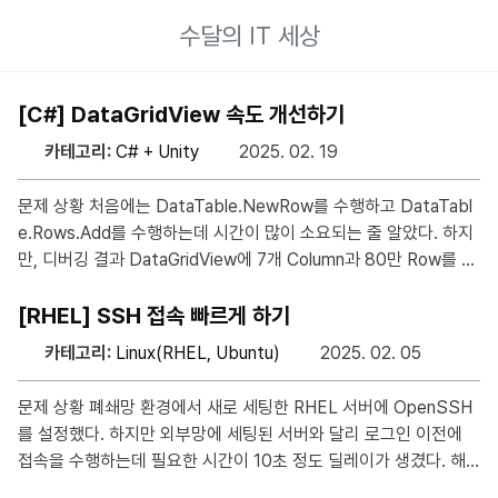
수달의 IT 세상
[C#] DataGridView 속도 개선하기
카테고리:
C# + Unity
2025. 02. 19
문제 상황 처음에는 DataTable.NewRow를 수행하고 DataTabl
e.Rows.Add를 수행하는데 시간이 많이 소요되는 줄 알았다. 하지
만, 디버깅 결과 DataGridView에 7개 Column과 80만 Row를 가
진 DataTable을 바인딩하는 과정에서 굉장히 오랜 시간(5분 이
상)이 소요되었다. 문제 확인 문제점을 확인하는데는 그리 오래걸리
[RHEL] SSH 접속 빠르게 하기
지 않았다. DataGridView에 설정한 DataGridViewAutoSizeCol
카테고리:
Linux(RHEL, Ubuntu)
2025. 02. 05
umnsMode 속성의 AllCells 때문이었다. 이를 None으로 바꾸니
해결되었다. 이후 소스 코드를 수정하여 모두 불러온 후에 AllCells
문제 상황 폐쇄망 환경에서 새로 세팅한 RHEL 서버에 OpenSSH
를 지정하여 한번에 수행하도록 변경하였지만 오래걸리는 것은 매
를 설정했다. 하지만 외부망에 세팅된 서버와 달리 로그인 이전에
한가지 였다. 많은 블로그에서 소개한대로 더블 버퍼링도
접속을 수행하는데 필요한 시간이 10초 정도 딜레이가 생겼다. 해
결 방안 해결방안은 간단하다. 폐쇄망 환경에서는 역방향 DNS 조