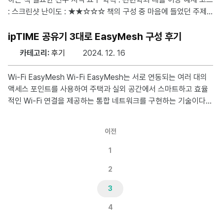
es) 프로세스 간 메시지를 큐에 넣고
: 스크린샷 난이도 : ★★☆☆☆ 책의 구성 중 마음에 들었던 주제
CHAPTER 01 안녕, 클라우드! 클라우드의 탄생과 써야하는 이유,
장점들을 온프레미스 서버와 클라우드 서비스를 비교하면서 설명한
ipTIME 공유기 3대로 EasyMesh 구성 후기
다. 온프레미스는 여전히 고도의 보안 요구나 맞춤형 설정이 필요한
카테고리:
후기
2024. 12. 16
경우 유리할 수 있지만, 클라우드는 비용 효율성, 유연성, 글로벌 확
장성 측면에서 더욱 경쟁력이 있어 기업의 요구와 환경에 따라 온프
Wi-Fi EasyMesh Wi-Fi EasyMesh는 서로 연동되는 여러 대의
레미스와 클라우드, 또는 하이브리드 환경을 선택하는 것이 중요하
액세스 포인트를 사용하여 주택과 실외 공간에서 스마트하고 효율
다는게 이 챕터의 중요 골자였다. CHAPTER 03 Elastic Comput
적인 Wi-Fi 연결을 제공하는 통합 네트워크를 구현하는 기술이다.
e Clou
아이피타임 공유기를 사용하면 EasyMesh를 지원하는 여러 유무
선 아이피타임 공유기를 모아 손쉽게 EasyMesh를 구성할 수 있
이전
다. 구성 및 설정하는 방법은 다른 블로그들에 자세히 설명되어 있
어 따로 본 게시글에 작성하지는 않았다. 구성 준비물 통신 단자함
1
에 들어갈 T5008SE 1대(컨트롤러)와 거실 TV뒤에 설치할 AX30
2
00SM(에이전트), 서재 컴퓨터에 설치할 AX3000SM(에이전트)
로 총 AX3000SM 2대를 사용하였다. 문제 상황 집안 구성에 맞게
3
통신 단자함에는 T5008
4