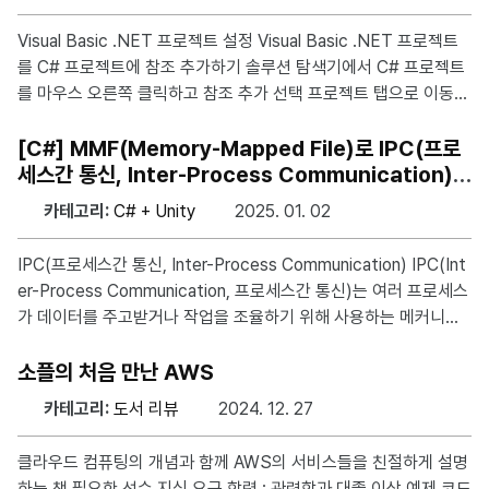
Form1_Load); 문제는 런타임 도중에 해당 이벤트를 해제해야할 필
요가 있을 경우에 발생한다. 자세히 설명하면 이벤트를 해제하기 위
Visual Basic .NET 프로젝트 설정 Visual Basic .NET 프로젝트
해서는 간단히
를 C# 프로젝트에 참조 추가하기 솔루션 탐색기에서 C# 프로젝트
를 마우스 오른쪽 클릭하고 참조 추가 선택 프로젝트 탭으로 이동하
여 Visual Basic .NET 프로젝트를 선택한 뒤 확인 클릭 Visual Ba
sic .NET 함수의 접근 제한자 확인 아래와 같이 Visual Basic .NE
[C#] MMF(Memory-Mapped File)로 IPC(프로
T 함수가 C#에서 호출되려면 Public Shared 접근 제한자를 가져
세스간 통신, Inter-Process Communication)하
야 한다. Public Class VbClass Public Shared Function AddN
기
카테고리:
C# + Unity
2025. 01. 02
umbers(x As Integer, y As Integer) As Integer Return x + y
End Fu
IPC(프로세스간 통신, Inter-Process Communication) IPC(Int
er-Process Communication, 프로세스간 통신)는 여러 프로세스
가 데이터를 주고받거나 작업을 조율하기 위해 사용하는 메커니즘
을 의미한다. IPC는 운영 체제와 애플리케이션 개발에서 필수적인
요소로, 서로 독립적으로 실행되는 프로세스 간에 효율적이고 안전
소플의 처음 만난 AWS
하게 통신할 수 있도록 지원한다. IPC의 주요 기법 1. 파이프 (Pipe
카테고리:
도서 리뷰
2024. 12. 27
s) 익명 파이프: 부모-자식 프로세스 간에 데이터 교환 이름 있는 파
이프(Named Pipes): 서로 독립적인 프로세스 간 통신 가능 데이
클라우드 컴퓨팅의 개념과 함께 AWS의 서비스들을 친절하게 설명
터가 일방향 또는 양방향으로 흐름 2. 메시지 큐 (Message Queu
하는 책 필요한 선수 지식 요구 학력 : 관련학과 대졸 이상 예제 코드