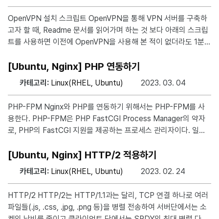
자신이 연애 불능자라고 생각하며 사랑을 원하면서도 사랑받지 못
할 것이라고 믿어 사랑을 하지 말아야 한다고 생각한다. 그러나 외
OpenVPN 설치 스크립트 OpenVPN을 통해 VPN 서버를 구축하
로움 때문에 또 다시 사랑을 갈망한다. 사랑을 놓친 후 찾아오는 자
고자 할 때, Readme 문서를 읽어가며 하는 것 보다 아래의 스크립
기비하 자신의 사랑스러움을 믿지 못하는 사람들은 아무리 좋은 사
트를 사용하면 이전에 OpenVPN을 사용해 본 적이 없더라도 1분
람이 대시를 해도 받아들이지 못하며, 자존감이 낮아서 사랑을 놓
이내에 자신만의 VPN 서버를 설정할 수 있다. 스크립트도 최대한
눈에 거슬리지 않고 직관적으로 사용할 수 있도록 설계되어 있다. h
[Ubuntu, Nginx] PHP 연동하기
ttps://github.com/Nyr/openvpn-install ※ 본 게시글은 Ubuntu
카테고리:
Linux(RHEL, Ubuntu)
2023. 03. 04
24.04 LTS 버전을 기준으로 작성되었습니다. 설치 방법 쉘 스크립
트를 다운로드 받고 실행하는 방법은 아래와 같다. wget https://g
PHP-FPM Nginx와 PHP를 연동하기 위해서는 PHP-FPM를 사
it.io/vpn -O openvpn-install.sh bash openvpn-install.sh 설치
용한다. PHP-FPM은 PHP FastCGI Process Manager의 약자
되는 과정에서
로, PHP의 FastCGI 지원을 제공하는 프로세스 관리자이다. 일반
적으로 PHP 웹 애플리케이션을 실행하는 데 사용되며, PHP를 Fa
stCGI 프로토콜을 지원하는 웹 서버와 함께 사용할 수 있도록 설계
[Ubuntu, Nginx] HTTP/2 적용하기
되어 상호간 효율적인 통신을 돕는다. PHP-FPM 설치 Nginx는 P
카테고리:
Linux(RHEL, Ubuntu)
2023. 02. 24
HP를 직접 지원하지 않으므로, PHP를 먼저 설치해야한다. 이때 설
치되는 php의 버전을 잘 확인해야한다. apt-get install php-fpm
HTTP/2 HTTP/2는 HTTP/1.1과는 달리, TCP 연결 하나로 여러
설치후에 설정도 자동으로 되면 좋겠지만, 아래의 경로로 이동해서
파일들(.js, .css, .jpg, .png 등)을 병렬 전송하여 서버단에서는 소
수정해야한다. 경로 : etc/nginx/sites-a
켓의 낭비를 줄이고 클라이언트 단에서는 SPDY의 최대 병렬 다운