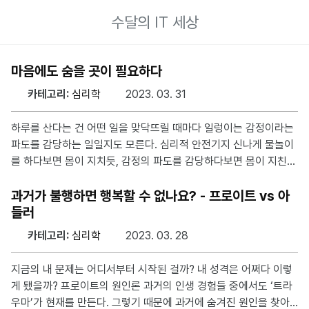
수달의 IT 세상
마음에도 숨을 곳이 필요하다
카테고리:
심리학
2023. 03. 31
하루를 산다는 건 어떤 일을 맞닥뜨릴 때마다 일렁이는 감정이라는
파도를 감당하는 일일지도 모른다. 심리적 안전기지 신나게 물놀이
를 하다보면 몸이 지치듯, 감정의 파도를 감당하다보면 몸이 지친
다. 심리적 안전기지는 지친 몸과 마음을 편히 뉘이고 다시 세상을
향해 나아갈 힘을 얻는 곳이다. 생애 초기 애착 영국의 정신분석가
과거가 불행하면 행복할 수 없나요? - 프로이트 vs 아
존 볼비는 심리적 안전기지는 집이나 침실같은 구체적 공간 뿐만 아
들러
니라, 어린 시절 어머니와 아이의 안정적인 상호관계가 아이의 정상
카테고리:
심리학
2023. 03. 28
적인 심리 발달에 중요하다고 했다. 어머니에게 심리적 안전기지를
가진 아이는 어머니 주위에서 혼자서도 재밌게 놀지만, 그렇지 못한
지금의 내 문제는 어디서부터 시작된 걸까? 내 성격은 어쩌다 이렇
아이는 어머니 주변을 조금도 떠나지 못하거나 어머니에게 무관심
게 됐을까? 프로이트의 원인론 과거의 인생 경험들 중에서도 ‘트라
한 극단을 보인다. 이런 생애 초기 애착은 아이가 성인이 된 다음
우마’가 현재를 만든다. 그렇기 때문에 과거에 숨겨진 원인을 찾아