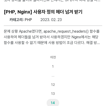
로드 개수인 6개를 넘어서 더 빠르게 로딩이 가능해진다. Nginx에
서는 1.9.5 버전부터 HTTP/2를 지원하게 되었다. https://www.n
[PHP, Nginx] 사용자 정의 헤더 넘겨 받기
ginx.com/blog/nginx-1-9-5/ 1. Nginx 업데이트(< 1.9.5인 경우)
카테고리:
PHP
2023. 02. 23
Nginx는 아래의 명령어를 사용하여 다운로드 받거나 업데이트할
수 있다. # 새로 다운로드 받는 경우 apt-get install nginx # ngin
문제 상황 Apache였다면, apache_request_headers() 함수를
x 버전이 낮아 nginx만 업데이트 하려는 경우( < 1.9.5)
사용하여 헤더들을 넘겨 받아서 사용하겠지만 Nginx에서는 해당
함수를 사용할 수 없기 때문에 사용 방법이 조금 다르다. 해결 방안
결론 부터 말하자면, $_SERVER를 이용해서 넘겨 받을 수 있다. 아
래와 같이 사용자 정의 헤더(CURL-REAL-IP)를 전송하려고 한다.
이전
※ 헤더는 -만 사용해야하고 불가피하게 _을 사용하려고 하면 under
scores_in_headers on; 옵션을 추가해줘야한다. Nginx를 통과하
1
여 php에 도착하면 $_SERVER에 HTTP_라는 접두사가 붙은채
…
로 아래와 같이 도착해있다. 소스 코드 서버단 php에서 사용할 때
는 다음과 같이 사용한다. <?php $cl
12
13
14