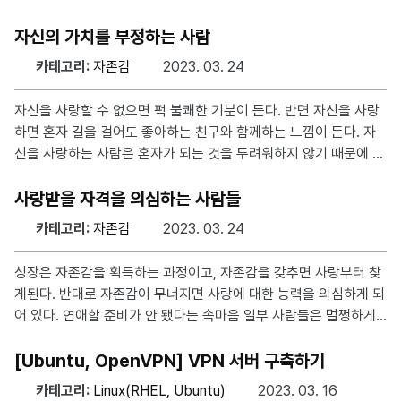
야 현재의 증상을 제거할 수 있다. 이런 원인론적 사고는 원인을 알
아내기만 하면 현재의 모든 문제가 사라질 것이라는 비현실적인 기
자신의 가치를 부정하는 사람
대감을 부추길 수 있으며, 과거에 집착하는 회피 행동으로 보이게
카테고리:
자존감
2023. 03. 24
된다. 아들러의 목적론 사람이 트라우마 때문이 아니라, 그 경험에
부여한 의미에 따라 자기 자신을 만들어 가기 때문에 고통받는다.
자신을 사랑할 수 없으면 퍽 불쾌한 기분이 든다. 반면 자신을 사랑
결국, 인생의 목적을 다시 설정함으로써 경험의 의미를 다르게 해석
하면 혼자 길을 걸어도 좋아하는 친구와 함께하는 느낌이 든다. 자
해 현재의 문제를 해결할 수 있다. 현대 정신의학의 의견 현대 의학
신을 사랑하는 사람은 혼자가 되는 것을 두려워하지 않기 때문에 자
에서는 유년기의 학대나 사고의 경험이 성인이 된 후에도
신감이 있다. 이 자신감이 타인과 있을 때 생기는 불안감을 없애주
고, 매력으로 작용해서 주변에서 인기도 얻는다. 가장 가까운 친구
사랑받을 자격을 의심하는 사람들
는 바로 나 사람이 누구를 좋아하고 싫어하는 것은 자연스러운 일이
카테고리:
자존감
2023. 03. 24
지만, 가까운 사람을 싫어하는 것은 문제다. 특히, 자신을 미워하는
사람은 짜증이나 비관적인 생각에 시달리며, 자존감이 떨어진다. 이
성장은 자존감을 획득하는 과정이고, 자존감을 갖추면 사랑부터 찾
는 남들의 비난을 듣는 것과 마찬가지로 힘들어지고, 자신에게 비판
게된다. 반대로 자존감이 무너지면 사랑에 대한 능력을 의심하게 되
적이게 되는 경향이 있어 생각이 자꾸 비관적인 쪽으로 흐른다. 이
어 있다. 연애할 준비가 안 됐다는 속마음 일부 사람들은 멀쩡하게
런 상황은 가족, 연인, 동료 등과의 관계에서도 문제가 될 수
생겼고 매력적이지만 사랑받을 수 없다는 생각을 갖고 있고, 이들은
좋은 사람을 만나도 핑계를 대며 거절한다. 이들은 자신의 가치를
[Ubuntu, OpenVPN] VPN 서버 구축하기
인정하지 못하며 결혼을 강력히 원하지만 결혼에 대한 확신이 없다.
카테고리:
Linux(RHEL, Ubuntu)
2023. 03. 16