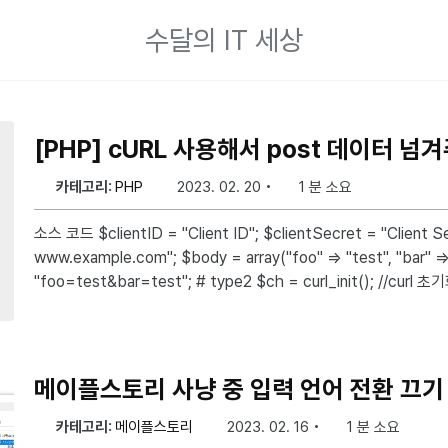
수달의 IT 세상
[PHP] cURL 사용해서 post 데이터 넘
카테고리:
PHP
2023. 02. 20
1 분 소요
소스 코드 $clientID = "Client ID"; $clientSecret = "Client SecretKey"; $url = "https://
www.example.com"; $body = array("foo" => "test", "bar" => "test"); # type1 $body =
"foo=test&bar=test"; # type2 $ch = curl_init(); //curl 초기화 curl_setopt_array($ch,
array( CURLOPT_URL => $url, //URL 지정하기 CURLOPT_P
메이플스토리 사냥 중 입력 언어 전환 끄기
카테고리:
메이플스토리
2023. 02. 16
1 분 소요