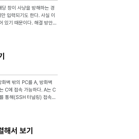
 때문이다. 해결 방안
않음 선택 > 확인 > 적용
기
의_아이피_주소 -p B의_SSH
정렬해서 보기