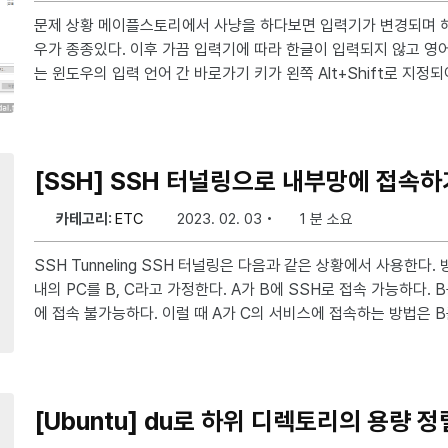
문제 상황 메이플스토리에서 사냥을 하다보면 입력기가 변경되며 해당 창이 사냥을 방해하는 경
우가 종종있다. 이후 가끔 입력기에 따라 한글이 입력되지 않고 영어만 입력되기도 한다. 사실 이
는 윈도우의 입력 언어 간 바로가기 키가 왼쪽 Alt+Shift로 지정되어 있기
그래서, 이를 해결하는 방법도 간단하다. 설정 > 검색 > 입력 설정 > 고급 키보드 설정 > 입력 언
어 바로 가기 키 > 입력 언어 간 선택 > 키 시퀀스 변경 > 할당되지 
[SSH] SSH 터널링으로 내부망에 접속하
카테고리:
ETC
2023. 02. 03
1 분 소요
SSH Tunneling SSH 터널링은 다음과 같은 상황에서 사용한다. 방화벽 밖의 PC를 A, 방화벽
내의 PC를 B, C라고 가정한다. A가 B에 SSH로 접속 가능하다. B는 C에 접속 가능하다. A는 C
에 접속 불가능하다. 이럴 때 A가 C의 서비스에 접속하는 방법은 B를 통해(SSH 터널링) 접속하
는 방법이다. 사용 방법 SSH 터널링은 L옵션을 사용하는데, 아래와 같은 방법으로 사용한다. ss
h -L 내(A)가_사용할_포트:C의_아이피_주소:C의_서비스_포트 B
_포트 -l B의_SSH_id A의 아이피 주소는 192.168.0.2이고 사용할 포트는 9999라고 가정한
다. B의 아이피 주소는 10.0.0.3이고 ssh가
[Ubuntu] du로 하위 디렉토리의 용량 