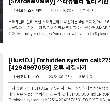
[StardewValley] 스타듀밸리 멀티 제
카테고리:
스팀 게임
2022. 09. 23
1 분 소요
스타듀밸리 멀티 제한 스타듀밸리가 이전에는 4명 까지였으나, 1.6 패치부터 8명까지 멀티가 가
능해졌다. 그럼에도 더 많은 사람들과 멀티를 하고 싶다면 SMAPI
된다. Multiplayer changes You can now have up to 8 players on PC. https://www.stard
ewvalley.net/stardew-valley-1-6-update-full-changelog/ SMAPI 설치하기 https://sma
pi.io/에서 초록색 다운로드 버튼을 누르면 다운로드가 시작된다. zip파일 다운로드가 완료되면
아래와 같이 표시된다. 압축을 풀고 internal/windows/insta
[HustOJ] Forbidden system call:27
[4294967059] 오류 해결하기
카테고리:
HustOJ
2022. 08. 25
3 분 소요
문제 상황 가끔 HustOJ로 구축된 사이트를 운영하다보면 ‘실행중 에러 AC:0%’라고 표시되며 아
래와 같은 오류를 출력하는 경우가 있다. /1706/0601.in:[ERROR] solution_id:14111 called a
Forbidden system call:275 [4294967059] TO FIX THIS , ask admin to add the CALLI
D into corresponding LANG_XXV[] located at okcalls32/64.