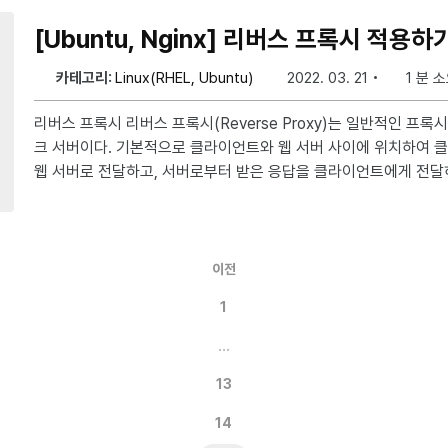
ent. if you are admin and you don’t know what to do, 中文解释查看知乎 https://zhuan
lan.zhihu.com/p/24498599
[Ubuntu, Nginx] 리버스 프록시 적용하
카테고리:
Linux(RHEL, Ubuntu)
2022. 03. 21
1 분 
리버스 프록시 리버스 프록시(Reverse Proxy)는 일반적인 프록시와는 반대로 동작하는 네트워
크 서버이다. 기본적으로 클라이언트와 웹 서버 사이에 위치하여 
웹 서버로 전달하고, 서버로부터 받은 응답을 클라이언트에게 전달하
버를 보호하고 향상된 보안, 성능 및 로드 밸런싱을 제공한다. 또한, streamlit이나 flask, djang
o, node.js과 같은 웹 서버에서 SSL 처리를 분리함으로써 성
역할도 수행한다. 경로 : etc/nginx/sites-enabled sudo vim default server { client_max_b
ody_size 100M; #100mb 이상 업로
이전
1
…
13
14