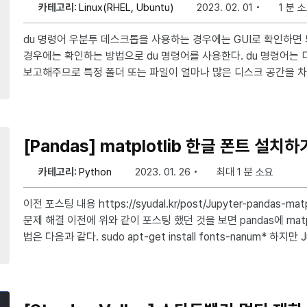
카테고리:
Linux(RHEL, Ubuntu)
2023. 02. 01
1 분 
du 명령어 우분투 데스크톱을 사용하는 경우에는 GUI로 확인하면 되지만 서버 버전을 사용하는
경우에는 확인하는 방법으로 du 명령어를 사용한다. du 명령어는
보고해주므로 특정 폴더 또는 파일이 얼마나 많은 디스크 공간을 차
다. 주로 디스크 공간을 점유하는 대상을 찾고, 불필요한 파일이나 
용한다. 명령어 옵션 du -sh * -s는 총 사용량을 보는 옵션이다. -h는 사람이 보기 편한 단위로 보
여주는 옵션이다. *는 한단계 하위 디렉토리를 선택하는 옵션이다. 즉, du -sh *는 한단계 하위
디렉토리를 기준으로 총 사용량을 사람이 보기 편한 단위로 보여주는 명령어이다
[Pandas] matplotlib 한글 폰트 설치하
령어를 사용
카테고리:
Python
2023. 01. 26
최대 1 분 소요
이전 포스팅 내용 https://syudal.kr/post/Jupyter-pandas-matplotlib-한글-폰트-설치하기/
문제 해결 이전에 위와 같이 포스팅 했던 것을 보면 pandas에 matplotlib 한글 폰트 설치하는 방
법은 다음과 같다. sudo apt-get install fonts-nanum* 하지만 Jupyter와는 달리 Python Co
nsole에 아래와 같이 입력해도 폰트 캐시가 삭제되지 않고 해당 메소드가
rt matplotlib matplotlib.font_manager._rebuild() 폰트 캐시를 수동으로 삭제하면 되는데
~/.cache/ 경로에 존재한다. sudo rm -rf 