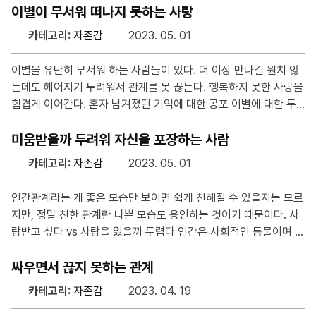
sh OpenVPN is already installed. Select an option: 1) Add a
이별이 무서워 떠나지 못하는 사랑
new client 2) Revoke an existing client 3) Remove OpenVP
카테고리:
자존감
2023. 05. 01
N 4) Exit Option: 순서대로 사용자 추가하기 사용자 삭제하기 O
penVPN 제거하기 나가기 1. 사용자 추가하기 1번을 입
이별을 유난히 무서워 하는 사람들이 있다. 더 이상 만나길 원치 않
는데도 헤어지기 두려워서 관계를 못 끊는다. 행복하지 못한 사랑을
힘겹게 이어간다. 혼자 남겨졌던 기억에 대한 공포 이별에 대한 두
려움은 일반적으로 혼자 남겨진 경험이나 상처와 관련이 있다. 어린
시절에 혼자 집에 남겨진 경험에 무섭거나 불쾌한 일이 더해지면 혼
미움받을까 두려워 자신을 포장하는 사람
자 있음이 불쾌한 경험으로 기억되기 쉬워진다. 또한, 부모에 대한
카테고리:
자존감
2023. 05. 01
원망과 이어지며, 따돌림이나 괴롭힘, 소외 등의 트라우마도 이별에
대한 두려움을 증폭시킨다. 이별은 자신을 돌볼 소중한 기회 이별은
인간관계라는 게 좋은 모습만 보이면 쉽게 친해질 수 있을지는 모르
상처지만, 그것을 너무 나쁜 일로 생각할 필요는 없다. 이별 후 혼자
지만, 정말 친한 관계란 나쁜 모습도 용인하는 것이기 때문이다. 사
가 되면 외로워지게 마련이지만, 자유로워진다. 이별을 나쁜 것으로
랑받고 싶다 vs 사랑을 잃을까 두렵다 인간은 사회적인 동물이며 타
생각하지 말고 자신을 돌보는 시간을 가지며 여행
인에게 가치를 인정받고 쓸모 있는 사람이 되는 것이 자존감의 첫
번째 요소이다. 사랑받고 싶은 마음은 당연한 욕구이지만, ‘사랑받
싸우면서 끊지 못하는 관계
음’의 중요성을 지나치게 강조하면 불안으로 이어질 수 있다. 이는
카테고리:
자존감
2023. 04. 19
시험에 합격하려는 열망이 지나치면 부담감도 커지는 것과 비슷하