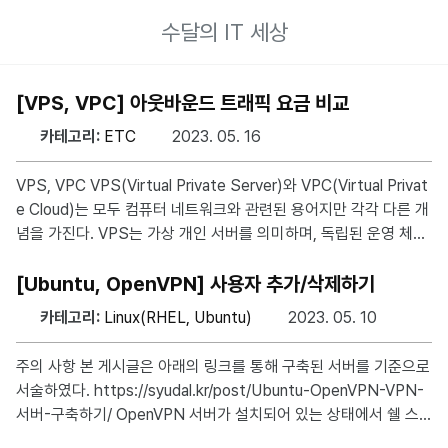
수달의 IT 세상
[VPS, VPC] 아웃바운드 트래픽 요금 비교
카테고리:
ETC
2023. 05. 16
VPS, VPC VPS(Virtual Private Server)와 VPC(Virtual Privat
e Cloud)는 모두 컴퓨터 네트워크와 관련된 용어지만 각각 다른 개
념을 가진다. VPS는 가상 개인 서버를 의미하며, 독립된 운영 체제
및 자원을 갖고 있는 가상 환경을 제공한다. 반면에 VPC는 가상 개
인 클라우드를 의미하며, 클라우드 컴퓨팅 환경에서 가상 네트워크
[Ubuntu, OpenVPN] 사용자 추가/삭제하기
를 구축하여 사용자가 가상 리소스를 관리할 수 있는 환경을 제공한
카테고리:
Linux(RHEL, Ubuntu)
2023. 05. 10
다. 본 포스팅에서는 둘을 크게 구분하지 않고 아웃바운드 트래픽
요금의 관점에서만 비교하여 서술하려고 한다. ※ 한국(서울) 리전
주의 사항 본 게시글은 아래의 링크를 통해 구축된 서버를 기준으로
기준 ※ 추가 요금은 GB 당 최대 금액 제공사 기본 제공 트래픽 GB
서술하였다. https://syudal.kr/post/Ubuntu-OpenVPN-VPN-
당 추가 요금
서버-구축하기/ OpenVPN 서버가 설치되어 있는 상태에서 쉘 스
크립트를 실행하면 다음과 같이 출력된다. bash openvpn-install.