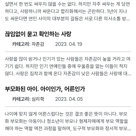
다. 또한, 사랑에 대한 집착이 미움에 대한 두려움으로 자리 잡는다.
살면서 한 번도 싸우지 않을 수는 없다. 하지만 자주 싸우는 게 당연
행복해지고 싶다 vs 불행해지지 않고 싶다 사람들이 목표를 정하고
하다고, 사랑하니까 싸운다고 합리화해서는 곤란하다. 1년이 지나
이루려고 노력할 때, 원하는 것을 향해 가는 사람들과 원치 않는 것
도 싸운다면 연인 사이의 대부분의 갈등은 서로 다른 의사소통 방식
을 피하려는 사람들이 있다. 전자는 자신의 목표를 계
에서 비롯하며, 이를 조율하는 과정에서 충돌이 발생한다. 대다수의
연인들은 3~6개월 정도가 지나면 안정을 찾는 반면, 이 기간 내에
끊임없이 묻고 확인하는 사랑
타협을 이루지 못한 커플은 헤어질 가능성이 높다. 자존감이 낮은
카테고리:
자존감
2023. 04. 19
커플은 서로를 비난하거나 공격하는 관계가 될 수 있다. 싸움에서
이긴다고 해도 상대방을 제압하는 것은 문제이며, 이긴 기쁨은 잠시
사랑을 많이 받거나 인기가 있는 사람들은 자존감이 높을 거라고 여
뿐이다. 이겼다 하더라도, 이긴 상대는 사랑하는 사람이다. 싸우는
기기 쉽다. 하지만 인기 연예인들 중에 우울증을 앓는 이들이 적지
진짜 이유가 따로 있다 자신을 믿지 못하는 사람은 연애나 사랑에
않다. 사랑은 집착과 함께 온다 자존감이 낮은 사람들은 사랑에 대
대해서도 자신이 판단을 내리기 어렵고 불안해한다. 이러
해 의심하며, 집착과 불안감이 생기기 때문에 사랑을 끝내면 자존감
이 더 떨어지는 악순환에 빠진다. 이러한 사람들은 연애 과정에서
부모화된 아이. 아이인가, 어른인가
격렬하게 다투고, 싸우며 화해하는데 어려움을 느끼며, 이 과정에서
카테고리:
심리학
2023. 04. 05
자존감이 더 떨어지는 경향이 있다. 사랑한다며, 어떻게 그럴 수 있
어? 자신에 대한 자존감이 높은 사람들은 자연스럽게 상대방에게
나이에 맞지 않게 어른스럽다는 것은 결코 좋은 뜻이 아니다. 부모
사랑을 받을 자신감이 있어서 사랑을 유지하는데 도움이 된다. 그러
화 부모화는 아동이나 청소년이 부모나 형제자매에게 부모 역할을
나 자존감이 낮은 사람들은 상대방에게 사랑받을 자신감이 부족하
해야 하는 역할 역전 과정을 말하며, 도구적 부모화와 정서적 부모
기 때문에 상대방의 행동에 대해 의심을 하게 되고, 그것이 연인
화 두 가지 유형이 있다. 도구적 부모화는 가족을 위한 신체적 작업