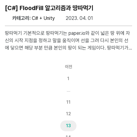
을 수행하는 것이고, 정서적 부모화는 아동이나 청소년이 부모나 가
[C#] FloodFill 알고리즘과 땅따먹기
족 구성원을 위한 신뢰자나 중재자 역할을 맡아야 할 때 발생한다.
카테고리:
C# + Unity
2023. 04. 01
일반적으로, 부모가 자녀에게 감정적인 부담을 주거나, 자녀를 자신
의 감정을 해소하는 수단으로 이용하는 행위를 뜻한다. 선택당한 아
땅따먹기 기본적으로 땅따먹기는 paper.io와 같이 넓은 땅 위에 자
이 장남이나 장녀와 같은 가장 나이가 많은 자녀가 가족의 부모 역
신의 시작 지점을 정하고 말을 움직이며 선을 그려 다시 본인의 선
할로 선택되나, 장애 아동이 있는 경우 자녀들 중 여자가 해당 역할
에 닿으면 해당 부분 만큼 본인의 땅이 되는 게임이다. 땅따먹기가
을 맡을 위험이 가장 크다. 부모화된 아이의 결말 부모
사각형만 되었어도, 구현에 어려움을 느끼지 않겠지만 아래와 같이
그려지기 시작하면 내부를 어떻게 채워야 할까 머리가 아파진다. Fl
이전
oodFill 알고리즘 Flood fill 알고리즘은 일반적으로 2차원 배열에
서 사용되는 컴퓨터 그래픽스 및 이미지 처리에서 사용되는 알고리
1
즘이다. 이 알고리즘은 영역 채우기를 위해 사용되며, 특정 시작 지
…
점에서부터 인접한 영역을 찾아 동일한 색으로 채우는 과정을 반복
한다. 주어진 시작 좌표를 기준으로 상하좌우로 인접한 픽셀을 검사
11
하면서 같은 색으로 채워진 영역을
12
13