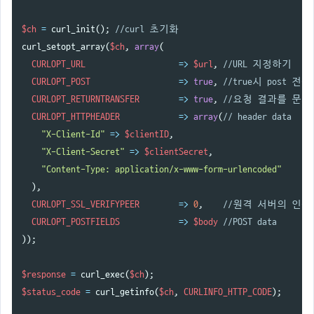
$ch
=
curl_init
();
//curl 초기화
curl_setopt_array
(
$ch
,
array
(
CURLOPT_URL
=>
$url
,
//URL 지정하기
CURLOPT_POST
=>
true
,
//true시 post 전송
CURLOPT_RETURNTRANSFER
=>
true
,
//요청 결과를 문자
CURLOPT_HTTPHEADER
=>
array
(
// header data
"X-Client-Id"
=>
$clientID
,
"X-Client-Secret"
=>
$clientSecret
,
"Content-Type: application/x-www-form-urlencoded"
),
CURLOPT_SSL_VERIFYPEER
=>
0
,
//원격 서버의 인
CURLOPT_POSTFIELDS
=>
$body
//POST data
));
$response
=
curl_exec
(
$ch
);
$status_code
=
curl_getinfo
(
$ch
,
CURLINFO_HTTP_CODE
);