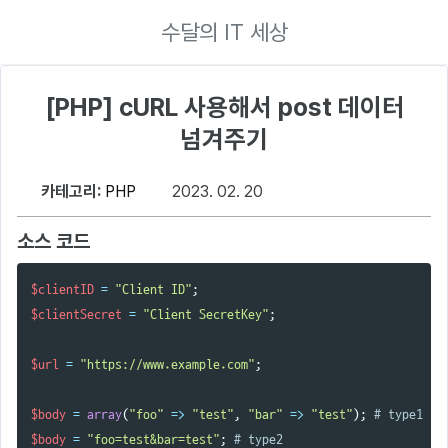
수달의 IT 세상
[PHP] cURL 사용해서 post 데이터
넘겨주기
카테고리:
PHP
2023. 02. 20
소스 코드
$clientID
=
"Client ID"
;
$clientSecret
=
"Client SecretKey"
;
$url
=
"https://www.example.com"
;
$body
=
array
(
"foo"
=>
"test"
,
"bar"
=>
"test"
);
# type1
$body
=
"foo=test&bar=test"
;
# type2