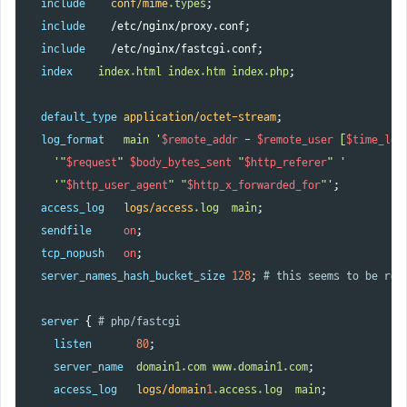
include
conf/mime
.types
;
include
/etc/nginx/proxy.conf
;
include
/etc/nginx/fastcgi.conf
;
index
index.html
index.htm
index.php
;
default_type
application/octet-stream
;
log_format
main
'
$remote_addr
-
$remote_user
[
$time_loc
'"
$request
"
$body_bytes_sent
"
$http_referer
"
'
'"
$http_user_agent
"
"
$http_x_forwarded_for
"'
;
access_log
logs/access
.log
main
;
sendfile
on
;
tcp_nopush
on
;
server_names_hash_bucket_size
128
;
# this seems to be req
server
{
# php/fastcgi
listen
80
;
server_name
domain1.com
www.domain1.com
;
access_log
logs/domain
1
.access.log
main
;