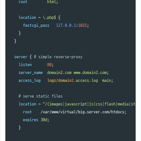
root
html
;
location
~
\.php$
{
fastcgi_pass
127.0.0.1
:
1025
;
}
}
server
{
# simple reverse-proxy
listen
80
;
server_name
domain2.com
www.domain2.com
;
access_log
logs/domain
2
.access.log
main
;
# serve static files
location
~
^/(images|javascript|js|css|flash|media|stat
root
/var/www/virtual/big.server.com/htdocs
;
expires
30d
;
}