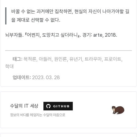
바꿀 수 없는 과거에만 집착하면, 현실의 자신이 나아가야할 길
을 제대로 선택할 수 없다.
뇌부자들. 『어쩐지, 도망치고 싶더라니』. 경기: arte, 2018.
태그:
목적론
,
아들러
,
원인론
,
유년기
,
트라우마
,
프로이트
,
학대
업데이트:
2023. 03. 28
수달의 IT 세상
정보의 바다를 헤엄치는 수달의 마음으로