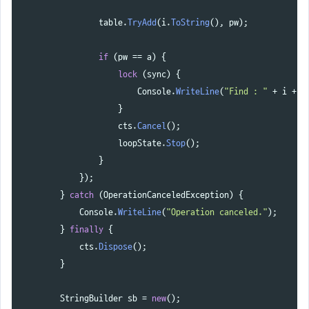
table
.
TryAdd
(
i
.
ToString
(),
pw
);
if
(
pw
==
a
)
{
lock
(
sync
)
{
Console
.
WriteLine
(
"Find : "
+
i
+
"
}
cts
.
Cancel
();
loopState
.
Stop
();
}
});
}
catch
(
OperationCanceledException
)
{
Console
.
WriteLine
(
"Operation canceled."
);
}
finally
{
cts
.
Dispose
();
}
StringBuilder
sb
=
new
();