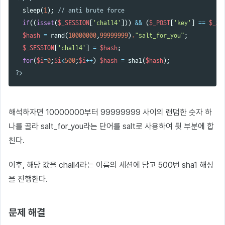
sleep
(
1
);
// anti brute force
if
((
isset
(
$_SESSION
[
'chall4'
]))
&&
(
$_POST
[
'key'
]
==
$_SE
$hash
=
rand
(
10000000
,
99999999
)
.
"salt_for_you"
;
$_SESSION
[
'chall4'
]
=
$hash
;
for
(
$i
=
0
;
$i
<
500
;
$i
++
)
$hash
=
sha1
(
$hash
);
?>
해석하자면 10000000부터 99999999 사이의 랜덤한 숫자 하
나를 골라 salt_for_you라는 단어를 salt로 사용하여 뒷 부분에 합
친다.
이후, 해당 값을 chall4라는 이름의 세션에 담고 500번 sha1 해싱
을 진행한다.
문제 해결