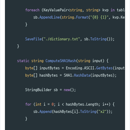
foreach
(
KeyValuePair
<
string
,
string
>
kvp
in
table
)
sb
.
AppendLine
(
string
.
Format
(
"{0} {1}"
,
kvp
.
Key
,
}
SaveFile
(
"./dictionary.txt"
,
sb
.
ToString
());
}
static
string
ComputeSHA1Hash
(
string
input
)
{
byte
[]
inputBytes
=
Encoding
.
ASCII
.
GetBytes
(
input
);
byte
[]
hashBytes
=
SHA1
.
HashData
(
inputBytes
);
StringBuilder
sb
=
new
();
for
(
int
i
=
0
;
i
<
hashBytes
.
Length
;
i
++)
{
sb
.
Append
(
hashBytes
[
i
].
ToString
(
"x2"
));
}