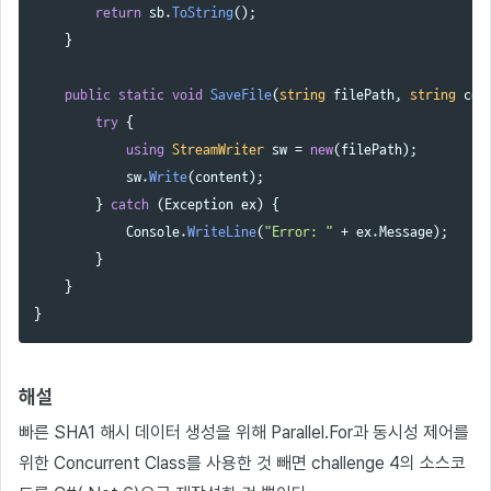
return
sb
.
ToString
();
}
public
static
void
SaveFile
(
string
filePath
,
string
con
try
{
using
StreamWriter
sw
=
new
(
filePath
);
sw
.
Write
(
content
);
}
catch
(
Exception
ex
)
{
Console
.
WriteLine
(
"Error: "
+
ex
.
Message
);
}
}
}
해설
빠른 SHA1 해시 데이터 생성을 위해 Parallel.For과 동시성 제어를
위한 Concurrent Class를 사용한 것 빼면 challenge 4의 소스코