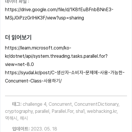
데이터 파일 :
https://drive.google.com/file/d/1K8fEuBFnbBNnE3-
MSjJ0iPzzGrIHiK3F/view?usp=sharing
더 읽어보기
https://learn.microsoft.com/ko-
kr/dotnet/api/system.threading.tasks.parallel.for?
view=net-8.0
https://syudal.kr/post/C-생산자-소비자-문제에-사용-가능한-
Concurrent-Class-사용하기/
태그:
challenge 4
,
Concurrent
,
ConcurrentDictionary
,
cryptography
,
parallel
,
Parallel.For
,
sha1
,
webhacking.kr
,
역해시
,
해시
업데이트:
2023. 05. 18