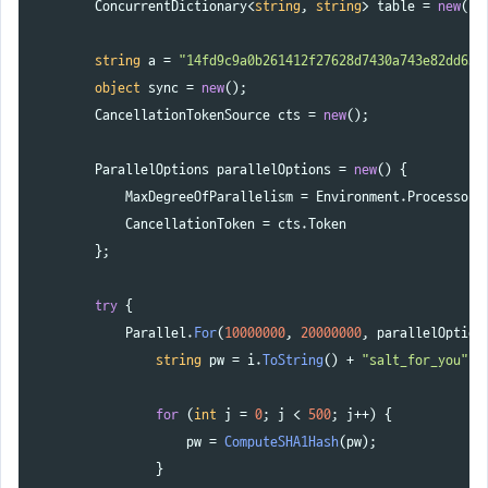
ConcurrentDictionary
<
string
,
string
>
table
=
new
();
string
a
=
"14fd9c9a0b261412f27628d7430a743e82dd63e
object
sync
=
new
();
CancellationTokenSource
cts
=
new
();
ParallelOptions
parallelOptions
=
new
()
{
MaxDegreeOfParallelism
=
Environment
.
ProcessorC
CancellationToken
=
cts
.
Token
};
try
{
Parallel
.
For
(
10000000
,
20000000
,
parallelOption
string
pw
=
i
.
ToString
()
+
"salt_for_you"
;
for
(
int
j
=
0
;
j
<
500
;
j
++)
{
pw
=
ComputeSHA1Hash
(
pw
);
}