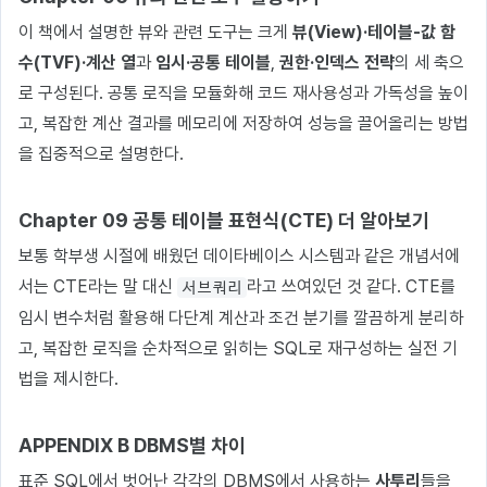
이 책에서 설명한 뷰와 관련 도구는 크게
뷰(View)·테이블‑값 함
수(TVF)·계산 열
과
임시·공통 테이블
,
권한·인덱스 전략
의 세 축으
로 구성된다. 공통 로직을 모듈화해 코드 재사용성과 가독성을 높이
고, 복잡한 계산 결과를 메모리에 저장하여 성능을 끌어올리는 방법
을 집중적으로 설명한다.
Chapter 09 공통 테이블 표현식(CTE) 더 알아보기
보통 학부생 시절에 배웠던 데이타베이스 시스템과 같은 개념서에
서는 CTE라는 말 대신
라고 쓰여있던 것 같다. CTE를
서브쿼리
임시 변수처럼 활용해 다단계 계산과 조건 분기를 깔끔하게 분리하
고, 복잡한 로직을 순차적으로 읽히는 SQL로 재구성하는 실전 기
법을 제시한다.
APPENDIX B DBMS별 차이
표준 SQL에서 벗어난 각각의 DBMS에서 사용하는
사투리
들을