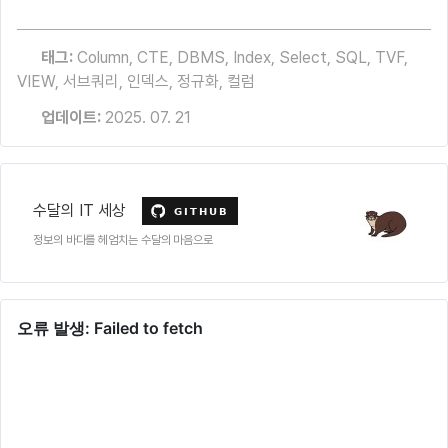
태그:
Column
,
CTE
,
DBMS
,
Index
,
Select
,
SQL
,
TVF
,
VIEW
,
서브쿼리
,
인덱스
,
정규화
,
컬럼
업데이트:
2025. 07. 21
수달의 IT 세상
정보의 바다를 헤엄치는 수달의 마음으로