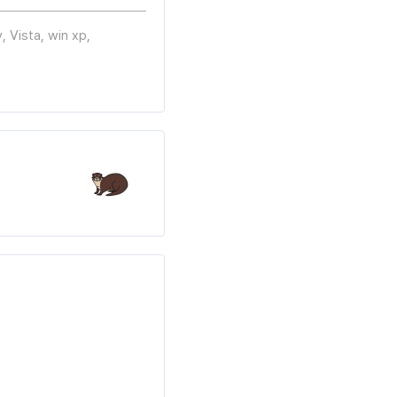
y
,
Vista
,
win xp
,