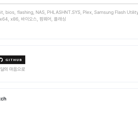
it
,
bios
,
flashing
,
NAS
,
PHLASHNT.SYS
,
Plex
,
Samsung Flash Utilit
x64
,
x86
,
바이오스
,
펌웨어
,
플래싱
수달의 마음으로