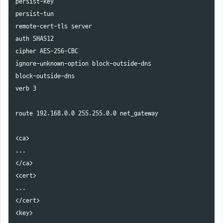
persist-key

persist-tun

remote-cert-tls server

auth SHA512

cipher AES-256-CBC

ignore-unknown-option block-outside-dns

block-outside-dns

verb 3

route 192.168.0.0 255.255.0.0 net_gateway

<ca>

...

</ca>

<cert>

...

</cert>

<key>
