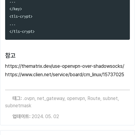
...

</key>

<tls-crypt>

...

참고
https://thematrix.dev/use-openvpn-over-shadowsocks/
https://www.clien.net/service/board/cm_linux/15737025
태그:
.ovpn
,
net_gateway
,
openvpn
,
Route
,
subnet
,
subnetmask
업데이트:
2024. 05. 02