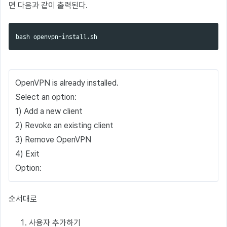
면 다음과 같이 출력된다.
OpenVPN is already installed.
Select an option:
1) Add a new client
2) Revoke an existing client
3) Remove OpenVPN
4) Exit
Option:
순서대로
사용자 추가하기