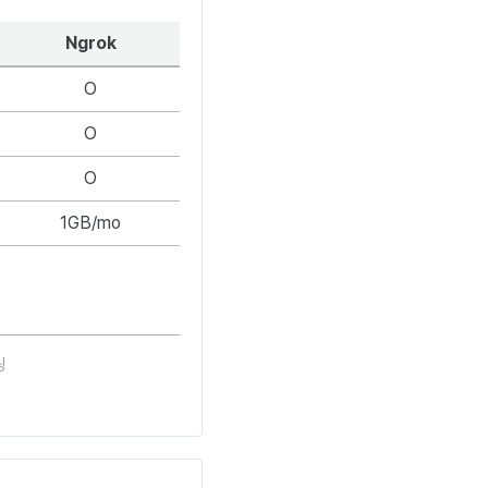
Ngrok
O
O
O
1GB/mo
딩