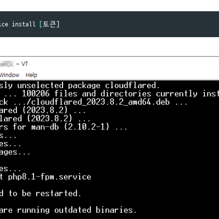
ice 
install
[