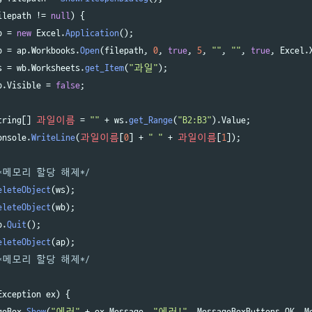
ilepath
!=
null
)
{
p
=
new
Excel
.
Application
();
b
=
ap
.
Workbooks
.
Open
(
filepath
,
0
,
true
,
5
,
""
,
""
,
true
,
Excel
.
s
=
wb
.
Worksheets
.
get_Item
(
"과일"
);
p
.
Visible
=
false
;
tring
[]
과일이름
=
""
+
ws
.
get_Range
(
"B2:B3"
).
Value
;
onsole
.
WriteLine
(
과일이름
[
0
]
+
" "
+
과일이름
[
1
]);
/*메모리 할당 해제*/
eleteObject
(
ws
);
eleteObject
(
wb
);
p
.
Quit
();
eleteObject
(
ap
);
/*메모리 할당 해제*/
Exception
ex
)
{
geBox
.
Show
(
"에러"
+
ex
.
Message
,
"에러!"
,
MessageBoxButtons
.
OK
,
M