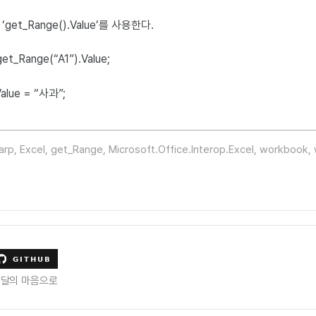
get_Range().Value’를 사용한다.
t_Range(“A1”).Value;
alue = “사과”;
arp
,
Excel
,
get_Range
,
Microsoft.Office.Interop.Excel
,
workbook
,
수달의 마음으로