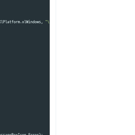
XlPlatform
.
xlWindows
,
"\t"
,
false
,
false
,
0
,
true
,
1
,
0
);
essageBoxIcon
.
Error
);