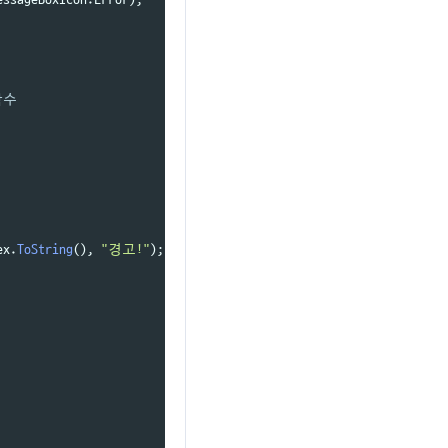
함수
ex
.
ToString
(),
"경고!"
);