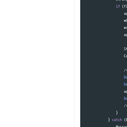
if
(
f
a
w
w
a
S
C
D
D
a
D
}
}
catch
(
Messa