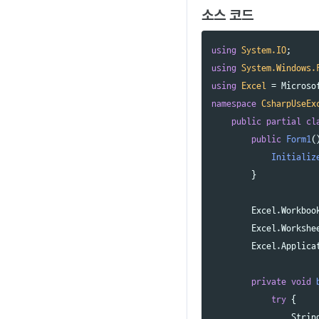
소스 코드
using
System.IO
;
using
System.Windows.
using
Excel
=
Microso
namespace
CsharpUseEx
public
partial
cl
public
Form1
(
Initializ
}
Excel
.
Workboo
Excel
.
Workshe
Excel
.
Applica
private
void
try
{
Strin