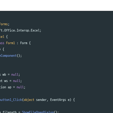
Forms
;
ft
.
Office
.
Interop
.
Excel
;
cel
{
ass
Form1
:
Form
{
)
{
eComponent
();
k
wb
=
null
;
et
ws
=
null
;
tion
ap
=
null
;
button1_Click
(
object
sender
,
EventArgs
e
)
{
g
filepath
=
ShowFileOpenDialog
();