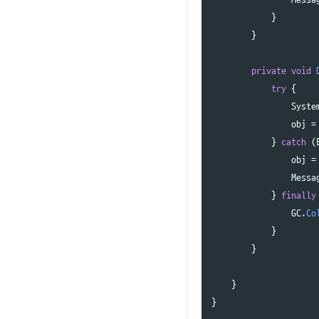
}
}
private
void
try
{
Syste
obj
=
}
catch
(
obj
=
Messa
}
finally
GC
.
Co
}
}
}
}