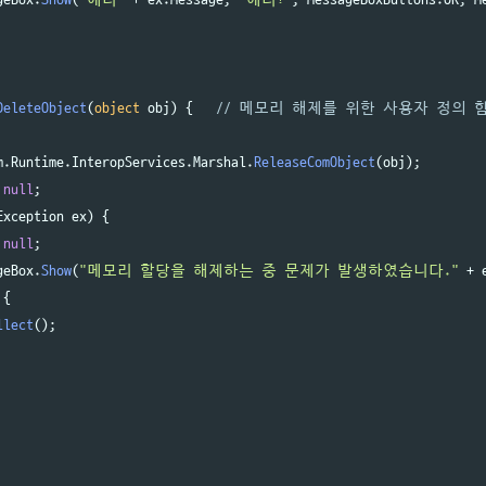
DeleteObject
(
object
obj
)
{
// 메모리 해제를 위한 사용자 정의 
m
.
Runtime
.
InteropServices
.
Marshal
.
ReleaseComObject
(
obj
);
null
;
Exception
ex
)
{
null
;
geBox
.
Show
(
"메모리 할당을 해제하는 중 문제가 발생하였습니다."
+
{
llect
();