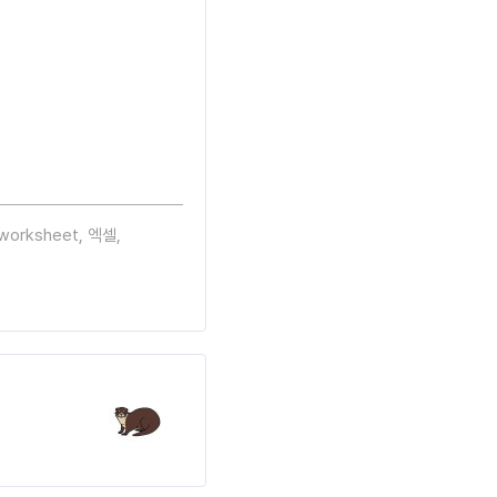
worksheet
,
엑셀
,