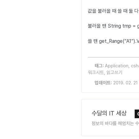
값을 불러올 때 쓸 때 둘 다 ‘
불러올 땐 String tmp = ge
쓸 땐 get_Range(“A1”).V
태그:
Application
,
csh
워크시트
,
읽고쓰기
업데이트:
2019. 02. 21
수달의 IT 세상
정보의 바다를 헤엄치는 