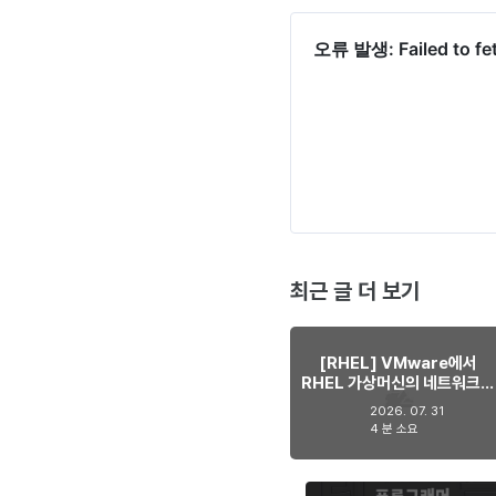
최근 글 더 보기
[RHEL] VMware에서
RHEL 가상머신의 네트워크가
간헐적으로 사라지는 현상 해
2026. 07. 31
결하기
4 분 소요