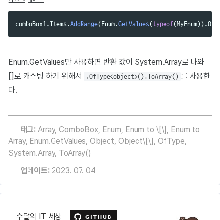
comboBox1
.
Items
.
AddRange
(
Enum
.
GetValues
(
typeof
(
MyEnum
)).
OfT
Enum.GetValues만 사용하면 반환 값이 System.Array로 나와
[]로 캐스팅 하기 위해서
를 사용한
.OfType<object>().ToArray()
다.
태그:
Array
,
ComboBox
,
Enum
,
Enum to \[\]
,
Enum to
Array
,
Enum.GetValues
,
Object
,
Object\[\]
,
OfType
,
System.Array
,
ToArray()
업데이트:
2023. 07. 04
수달의 IT 세상