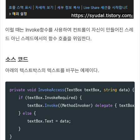
이럴 때는 Invoke함수를 사용하여 컨트롤이 자신이 만들어진 스레
드 아닌 스레드에서의 함수 호출을 위임한다.
소스 코드
아래의 텍스트박스의 텍스트를 바꾸는 예제이다.
private
void
InvokeAccess
(
TextBox
textBox
,
string
data
)
{
if
(
textBox
.
InvokeRequired
)
{
textBox
.
Invoke
((
MethodInvoker
)
delegate
{
textBox
.
T
}
else
{
textBox
.
Text
=
data
;
}
}