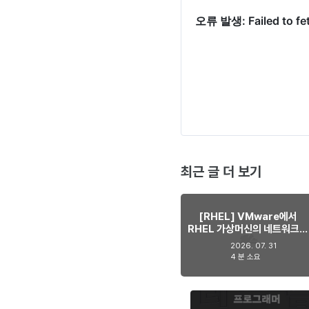
최근 글 더 보기
[RHEL] VMware에서
RHEL 가상머신의 네트워크가
간헐적으로 사라지는 현상 해
2026. 07. 31
결하기
4 분 소요