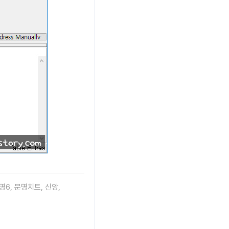
명6
,
문명치트
,
신앙
,