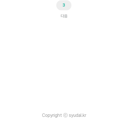
점으로), 스레드 풀링에 대해 설명한다. Chapter 04 성능을 향상
3
하
다음
Copyright ⓒ syudal.kr