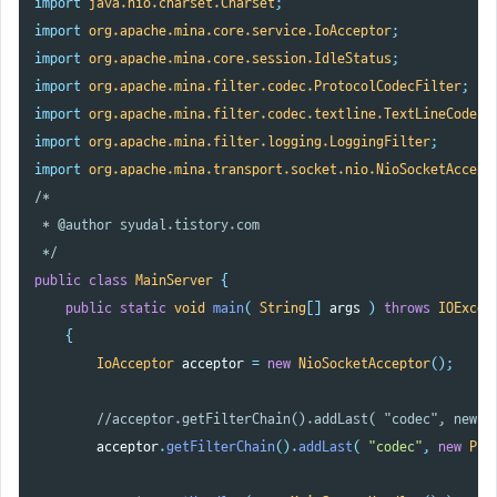
import
java.nio.charset.Charset
;
import
org.apache.mina.core.service.IoAcceptor
;
import
org.apache.mina.core.session.IdleStatus
;
import
org.apache.mina.filter.codec.ProtocolCodecFilter
;
import
org.apache.mina.filter.codec.textline.TextLineCodecF
import
org.apache.mina.filter.logging.LoggingFilter
;
import
org.apache.mina.transport.socket.nio.NioSocketAccept
/*

 * @author syudal.tistory.com

 */
public
class
MainServer
{
public
static
void
main
(
String
[]
args
)
throws
IOExcep
{
IoAcceptor
acceptor
=
new
NioSocketAcceptor
();
//acceptor.getFilterChain().addLast( "codec", new P
acceptor
.
getFilterChain
().
addLast
(
"codec"
,
new
Pro