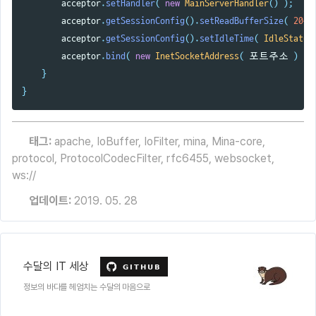
acceptor
.
setHandler
(
new
MainServerHandler
()
);
acceptor
.
getSessionConfig
().
setReadBufferSize
(
2048
acceptor
.
getSessionConfig
().
setIdleTime
(
IdleStatus
acceptor
.
bind
(
new
InetSocketAddress
(
포트주소
)
);
}
}
태그:
apache
,
IoBuffer
,
IoFilter
,
mina
,
Mina-core
,
protocol
,
ProtocolCodecFilter
,
rfc6455
,
websocket
,
ws://
업데이트:
2019. 05. 28
수달의 IT 세상
정보의 바다를 헤엄치는 수달의 마음으로