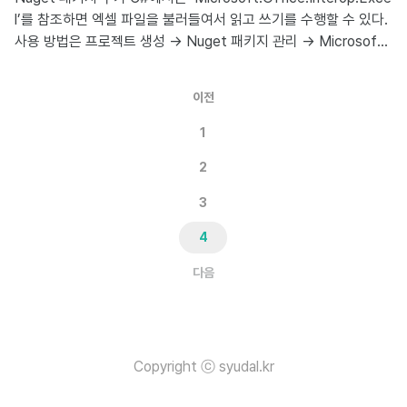
ervicePointManager.Secu
l’를 참조하면 엑셀 파일을 불러들여서 읽고 쓰기를 수행할 수 있다.
사용 방법은 프로젝트 생성 → Nuget 패키지 관리 → Microsoft.
Office.Interop.Excel 선택 소스 코드 using System.IO; using
System.Windows.Forms; using Excel = Microsoft.Office.In
이전
terop.Excel; namespace CsharpUseExcel { public partial cl
ass Form1 : Form { public Form1() { InitializeComponent(); }
1
2
3
4
다음
Copyright ⓒ syudal.kr