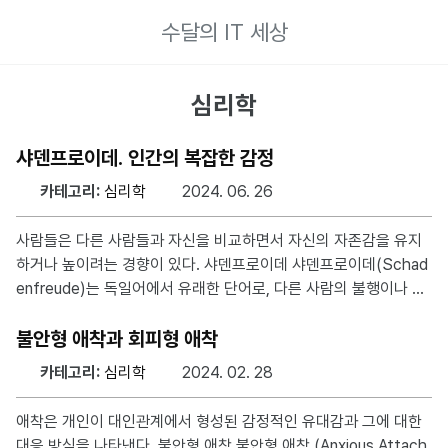
수달의 IT 세상
심리학
샤덴프로이데. 인간의 복잡한 감정
카테고리:
심리학
2024. 06. 26
사람들은 다른 사람들과 자신을 비교하면서 자신의 자존감을 유지
하거나 높이려는 경향이 있다. 샤덴프로이데 샤덴프로이데(Schad
enfreude)는 독일어에서 유래한 단어로, 다른 사람의 불행이나 고
통을 보고 느끼는 기쁨을 의미한다. 이 단어는 두 개의 독일어 단어
로 구성되어 있는데, “Schaden”은 “해” 또는 “손해”를 뜻하고, “F
불안형 애착과 회피형 애착
reude”는 “기쁨”을 뜻한다. 샤덴프로이데와 사회적 비교 이론 다른
카테고리:
심리학
2024. 02. 28
사람이 실패하거나 어려움을 겪는 것을 보며 자신이 더 나은 위치에
있음을 느끼거나, 경쟁자나 적의 불행을 보고 일종의 정당화된 만족
애착은 개인이 대인관계에서 형성된 감정적인 유대감과 그에 대한
감을 느낀다. 이 감정은 보편적인 감정이지만, 사회적으로는 대체로
대응 방식을 나타낸다. 불안형 애착 불안형 애착 (Anxious Attach