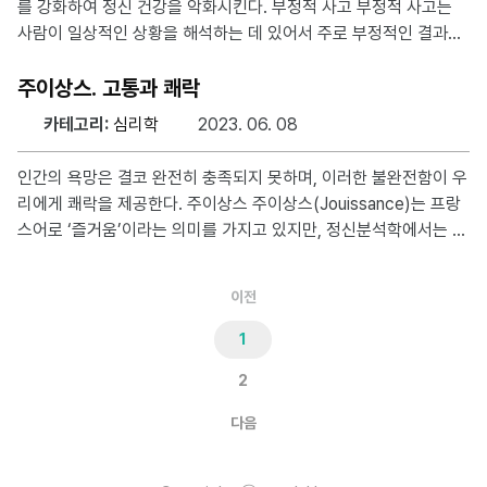
를 강화하여 정신 건강을 악화시킨다. 부정적 사고 부정적 사고는
으로 작용하며 일반적으로 불안이나 스트레스가 많은 상태에서는
사람이 일상적인 상황을 해석하는 데 있어서 주로 부정적인 결과나
대개 성욕이 감소한다. 썸을 타는 과정에서 상대방의 반응이나
결과를 예측하는 데 초점을 맞추는 경향을 말한다. 주로 실제 상황
을 왜곡하여 부정적으로 해석하는 ‘인지 왜곡‘과 미래의 일에 대해
주이상스. 고통과 쾌락
너무 부정적으로 생각하거나 최악의 결과를 예상하는 ‘미래에 대한
카테고리:
심리학
2023. 06. 08
부정적 예측’, 한 번의 실패나 실수를 자신의 전반적인 능력이나 가
치에 대한 증거로 보는 ‘과장된 일반화’, 일어나는 모든 부정적인 일
인간의 욕망은 결코 완전히 충족되지 못하며, 이러한 불완전함이 우
을 자신의 잘못이라고 생각하는 ‘개인화‘가 나타난다. 창조적 절망
리에게 쾌락을 제공한다. 주이상스 주이상스(Jouissance)는 프랑
감 창조적 절망감(Creative hopelessness)은 현대 심리치료, 특
스어로 ‘즐거움’이라는 의미를 가지고 있지만, 정신분석학에서는 조
히 Acceptance and Commit
금 더 복잡한 개념을 나타낸다. 자크 라캉이 이 용어를 적극적으로
사용하면서 주이상스는 ‘금지된 쾌락’이나 ‘고통과 불쾌가 동반된
이전
쾌락’을 의미한다. 주이상스를 느끼는 상황 ‘짝사랑’이라는 예시는
정확하게 주이상스를 설명한다. 짝사랑을 하는 동안, 사람들은 때때
1
로 그 사람에 대한 강한 감정과 고통, 그리고 그에 따른 쾌락을 동시
2
에 느낀다. 이는 또한 주이상스가 불완전한 상황에서 발생한다는 점
을 잘 보여준다. 이러한 관계에서는 강한 욕망이 있지만, 그 욕망이
다음
완전히 충족되지 않는다. 열심히 노력하고 투자