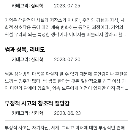
결을 지나치게 관여하고, 상대방의 요구를 우선시하는 의존 관계(C
카테고리:
심리학
2023. 07. 25
odependency) 중독으로 나눌 수 있다. 중독적인 인간 관계가 가
지는 특징 중독적인 관계에서 있는 사람은 종종 자신의 가치나 감정
기억은 객관적인 사실의 저장소가 아니라, 우리의 경험과 지식, 사
을 무시하고 상대방의 요구나 감정을 우선시하는 자아부정, 상대방
회적 상호작용 등에 따라 계속 변화하는 동적인 과정이다. 기억의
이 없으면 자신을 완전하지 못하다고 느끼는 과도한 의존성, 분노와
역설 우리의 뇌는 특정한 생각이나 이미지를 떠올리지 말라고 할수
감정 폭발 그리고 화해와 다시 의존으로 이어지는 싸
록 그 생각이나 이미지가 더 또렷하게 생각난다. 이를 “백곰 효
과“라고 한다. 또한, 무엇인가를 금지하면 그것에 대한 욕구가 더욱
썸과 성욕, 리비도
강해지는 “금지된 과일 효과“로도 설명 가능하다. 이는 우리의 뇌가
카테고리:
심리학
2023. 07. 20
‘아니오’나 ‘하지 않는다’는 개념을 완전히 이해하거나 처리하는 데
어려움을 겪기 때문이다. 기억의 재구성 기억은 되새길수록 점점 오
썸은 상대방의 마음을 확실히 알 수 없기 때문에 불안감이나 혼란을
염되다가 결국엔 망각해버린다. 이는 기억을 되새길 때마다, 우리는
느끼는 경우가 많다. 썸 썸을 탄다는 것은 일반적으로 친구 이상 연
그 기억을 약간씩 변형하거나, 현재의 상황이나 감정, 지식 등에 따
인 미만의 관계에 있으며, 양측 모두에게 애정이 있지만 아직 공식
라 그 기억을 다르게 해석하기 때문이다. 다른 해석들
적인 연인 관계에 들어선 것은 아니라는 것을 의미한다. 썸은 대체
로 서로의 관계를 발전시키기 위한 탐색적인 단계로 볼 수 있으며,
부정적 사고와 창조적 절망감
이는 어느 정도 호감을 느끼고 있지만 아직은 정식 연인이 되기 위
카테고리:
심리학
2023. 06. 23
한 중요한 단계를 거치지 않았다는 점에서 흥미롭고 설레는 감정을
느끼게 할 수 있지만, 동시에 불확실성과 혼란스러움을 가져온다.
부정적 사고는 자기자신, 세계, 그리고 미래에 대한 부정적인 견해
썸과 성욕 성욕의 발생은 복잡한 심리적, 생물학적 요소들이 복합적